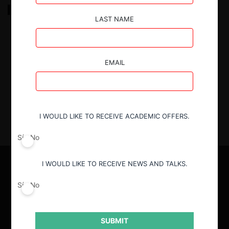
El viaje de Ulises: Hacia un modelo de inteligencia
artificial explicable para resolver problemas de libre
LAST NAME
competencia
12.03.2025
| Piero Malca V., Enzo Gómez R. y César
EMAIL
Quiñones C.
I WOULD LIKE TO RECEIVE ACADEMIC OFFERS.
Sí
No
I WOULD LIKE TO RECEIVE NEWS AND TALKS.
Sí
No
SUBMIT