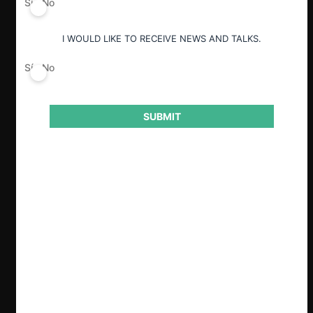
Sí
No
I WOULD LIKE TO RECEIVE NEWS AND TALKS.
ESP
ENG
Sí
No
SUBMIT
Claves
Se repasa la cuenta pública 2025 de la
FNE, en la que el Fiscal Grunberg repasó
varios aspectos del quehacer de la
institución. Entre otros temas, el Fiscal
destacó la eficiencia en la ejecución
presupuestaria de la FNE, así como la
magnitud de la disminución del
presupuesto sufrida desde el 2019.
Grunberg destacó que el TDLC había