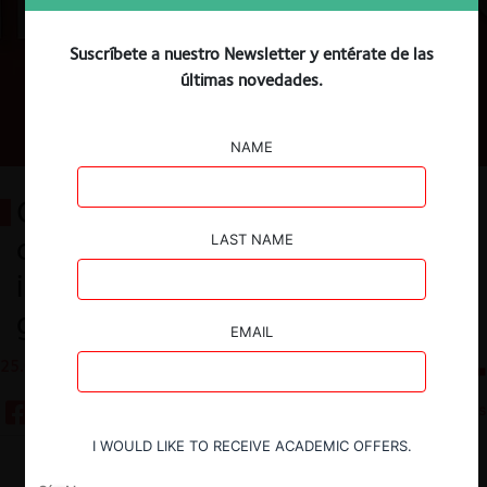
Suscríbete a nuestro Newsletter y entérate de las
últimas novedades.
NAME
Cuenta Pública FNE 2024: buenas
cifras, estrictez con el
LAST NAME
interlocking, modificaciones a
guías y exiguo presupuesto
EMAIL
25.06.2025
CeCo Chile
8 minutos
I WOULD LIKE TO RECEIVE ACADEMIC OFFERS.
Descargar
Guardar