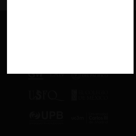
la norma, Grunberg señaló que “
ese – y no otro – debe ser el
genuino sentido y alcance de la prohibición, pues de lo contrario
el texto de la ley será letra muerta y no será posible cumplir con
el propósito que tuvo el legislador al introducir esta norma en el
año 2016
”.
Mercados digitales
Siguiendo la línea de que la FNE se encuentra en un momento
crucial de la historia de nuestra institucionalidad de competencia,
Grunberg señaló que en la institución que dirige asumían “
la
responsabilidad de ser protagonistas de este momento
trascendental en que se están conociendo causas y emitiendo
sentencias que están delineando la jurisprudencia en materias
fundamentales
”. Entre estas materias, se refirió a los
mercados
digitales
.
Respecto de su actuación en estos mercados, el Fiscal hizo
alusión a dos recientes
requerimientos
de FNE. Primero, aquel