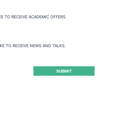
KE TO RECEIVE ACADEMIC OFFERS.
IKE TO RECEIVE NEWS AND TALKS.
SUBMIT
cia económica y rol de lo
ompetencia (Elisa Mariscal)
CeCo 