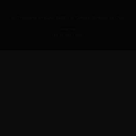
Políticas de Cookies
Av. Presidente Errázuriz 3485, Las Condes, Santiago de Chile.
Teléfono
(56 2) 2331 1000