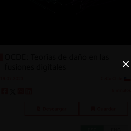
OCDE: Teorías de daño en las
fusiones digitales
19.07.2023
CeCo Chile
8 minutos
Descargar
Guardar
ESP
ENG