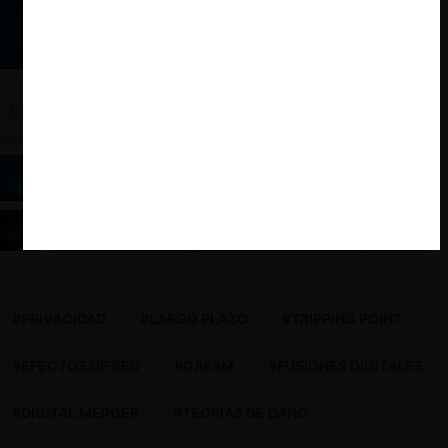
OCDE: Competencia Algorítmica
OCDE: Competencia e Innovación
OCDE: El presente y futuro de los programas de
delación compensada en el mundo
OCDE: La cercana (y deseable) relación entre
economía circular y el derecho de la competencia
#PRIVACIDAD
#LARGO PLAZO
#TRIPPING POINT
#EFECTOS DE RED
#GAFAM
#FUSIONES DIGITALES
#DIGITAL MERGER
#TEORÍAS DE DAÑO