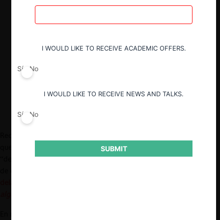
Las nuevas teorías de daño para el
análisis de fusiones digitales proponen,
entre otras cosas, evaluar el traslape de
las partes en el “espacio de usuarios” o
I WOULD LIKE TO RECEIVE ACADEMIC OFFERS.
en sus capacidades técnicas, alejándose
del enfoque tradicional centrado en los
Sí
No
productos que ofrecen.
I WOULD LIKE TO RECEIVE NEWS AND TALKS.
Sí
No
Recientemente, la OCDE publicó una serie de background notes
que buscan abrir (o continuar) el debate sobre diversos temas
SUBMIT
“de frontera” de libre competencia. En CeCo repasamos algunos
de estos papers, específicamente los referidos a
programas de
delación compensada
,
competencia e innovación
,
competencia
algorítmica
,
competencia e innovación
, y
economía circular
.
En esta nota se revisa el background note “
Theories of Harm for