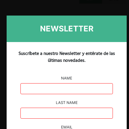
NEWSLETTER
Claves
Se estima que, entre 1987 y 2020, las
Suscríbete a nuestro Newsletter y entérate de las
empresas “GAFAM” han realizado cerca
últimas novedades.
de 825 adquisiciones, de las cuales el
97% no han sido analizadas por las
autoridades de competencia en el
NAME
mundo.
A la fecha, la mayoría de las fusiones
digitales han sido evaluadas en base a las
LAST NAME
teorías tradicionales de daño, que suelen
analizar los efectos horizontales,
verticales y de conglomerado de forma
aislada.
EMAIL