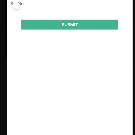
Sí
No
SUBMIT
Felipe Castro y Mauricio Garetto |
24.06.2026
Estudio de mercado de la educación (con Felipe Castro y
Mauricio Garetto)