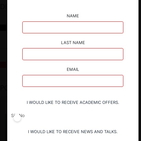
DESTACADOS
NAME
Reflexiones sobre las decisiones de la Comisión Antidistorsiones y
sus desafíos futuros
LAST NAME
La fusión Paramount / Warner Bros: el viaje de un gigante
EMAIL
PODCAST DESTACADO
I WOULD LIKE TO RECEIVE ACADEMIC OFFERS.
Sí
No
I WOULD LIKE TO RECEIVE NEWS AND TALKS.