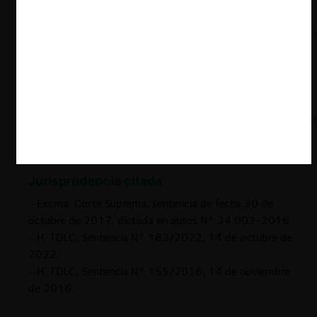
Revista de Derecho Privado
(N° 38, 2020). Disponible
en:
https://revistas.uexternado.edu.co/index.php/derpri/artic
– Nieva Fenoll, Jordi, “La carga de la prueba: una
reliquia histórica que debiera ser abolida”, Revista
Ítalo-Española de Derecho Procesal (N° 1, 2018).
Disponible en:
https://www.revistasmarcialpons.es/rivitsproc/article/dow
carga-de-la-prueba-una-reliquia-historica-que-
debeira-ser-abo/587/1526
Jurisprudencia citada
– Excma. Corte Suprema, sentencia de fecha 30 de
octubre de 2017, dictada en autos N° 34.003-2016.
– H. TDLC, Sentencia N° 183/2022, 14 de octubre de
2022.
– H. TDLC, Sentencia N° 155/2016, 14 de noviembre
de 2016.