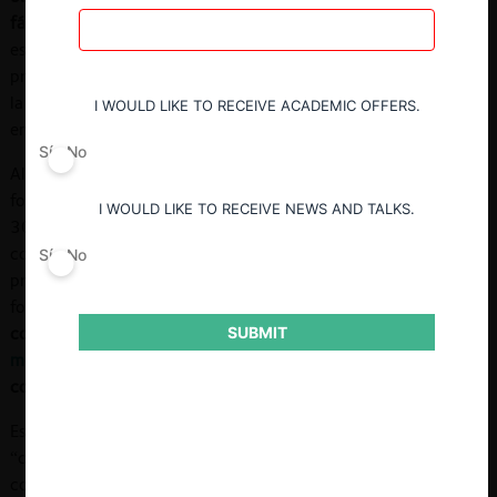
fácticos expuestos en el proceso
(Ferrer, 2022, p. 84). De
esta forma, cuando los
medios de prueba
incorporados en el
proceso aportan elementos de mérito suficientes en favor de
la efectividad de una proposición, entonces, esa proposición se
I WOULD LIKE TO RECEIVE ACADEMIC OFFERS.
encuentra probada.
Sí
No
Al respecto, primero compete a las partes del proceso
formular proposiciones sobre hechos (artículos 254 N° 4 y
I WOULD LIKE TO RECEIVE NEWS AND TALKS.
309 N° 3 del CPC). Posteriormente, en la etapa probatoria,
corresponde que esas mismas partes acrediten sus
Sí
No
proposiciones a través de los
medios de prueba
.
De esta
forma, la carga de la prueba corresponde al
requerimiento de
conducta que recae sobre las partes del juicio de aportar los
SUBMIT
medios de prueba
que el juez considere suficientes para
considerar verdadera cierta proposición sobre los hechos.
Ese requerimiento de conducta adquiere la denominación de
“carga procesal” porque en caso de que no se cumpla, las
consecuencias las sufre únicamente la parte que debía