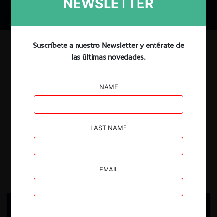
NEWSLETTER
Suscríbete a nuestro Newsletter y entérate de
las últimas novedades.
Datos
NAME
Chatbot
LAST NAME
Mostrar todo
EMAIL