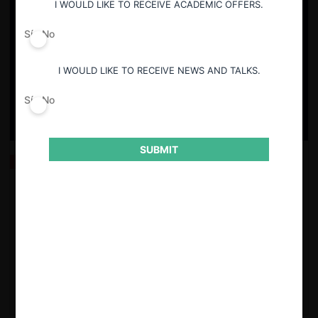
I WOULD LIKE TO RECEIVE ACADEMIC OFFERS.
Sí
No
I WOULD LIKE TO RECEIVE NEWS AND TALKS.
Sí
No
SUBMIT
CeCoBot: Casos Contenciosos (TDLC)
Chat de inteligencia artificial alimentado con las resoluciones
del TDLC en procedimientos contenciosos, indemnización de
perjuicios y acuerdos extrajudiciales disponibles en la base de
jurisprudencia de CeCo.
Ver detalles