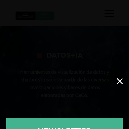
DATOS+IA
Herramientas de visualización de datos y
chatbots creados a partir de las diversas
investigaciones y bases de datos
elaboradas por CeCo.