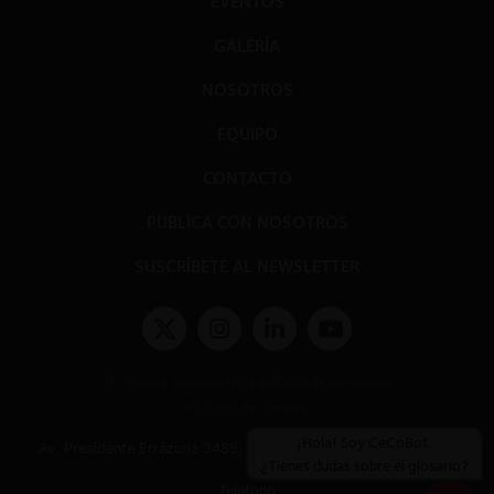
EVENTOS
GALERÍA
NOSOTROS
EQUIPO
CONTACTO
PUBLICA CON NOSOTROS
SUSCRÍBETE AL NEWSLETTER
Términos y condiciones y políticas de privacidad
Políticas de Cookies
¡Hola! Soy CeCoBot.
Av. Presidente Errázuriz 3485, Las Condes, Santiago de Chile.
¿Tienes dudas sobre el glosario?
Teléfono