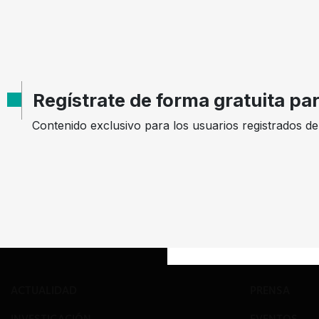
AÑO
DECISION
EXPEDIENTE
2018
Aprobada
17-318328
Regístrate de forma gratuita pa
Contenido exclusivo para los usuarios registrados d
Mostrando
9
registros de
471
registros, en un total de
53
pág
ACTUALIDAD
PRENSA
INVESTIGACIÓN
EVENTOS