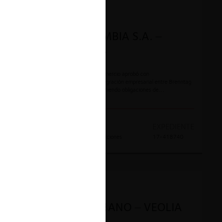
INTEGRACIONES
BRENNTAG COLOMBIA S.A. –
CONQUÍMICA S.A.
La Superintendencia de Industria y Comercio aprobó con
condicionamientos la operación de integración empresarial entre Brenntag
Colombia S.A. y Conquímica S.A., imponiendo obligaciones de
comportamiento orientadas a prevenir prácticas discriminatorias, precios
predatorios y distorsiones en el mercado, con una vigencia inicial de tres
años sujeta a las condiciones de concentración identificadas.
AÑO
DECISION
EXPEDIENTE
2018
Aprobada con condiciones
17-418740
INTEGRACIONES
ACON – ASEO URBANO – VEOLIA