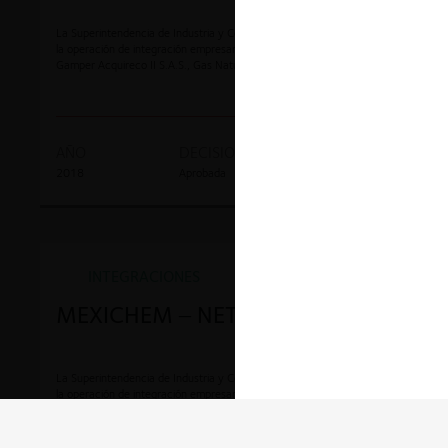
La Superintendencia de Industria y Comercio aprobó sin condicionamientos
la operación de integración empresarial entre Gamper Acquireco S.A.S.,
Gamper Acquireco II S.A.S., Gas Natural S.A. E.S.P. y Serviconfort Colombia
S.A.
AÑO
DECISION
EXPEDIENTE
2018
Aprobada
17-403929
INTEGRACIONES
MEXICHEM – NETAFIM
La Superintendencia de Industria y Comercio aprobó sin condicionamientos
la operación de integración empresarial entre Mexichem Colombia S.A.S. y
Netafim Colombia Ltda.