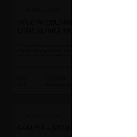
INTEGRACIONES
HOLCIM COLOMBIA –
CONCRETERA TREMIX
La Superintendencia resolvió autorizar la operación de integración
empresarial propuesta entre HOLCIM COLOMBIA S.A. y CONCRETERA
TREMIX S.A.S. sujeta a condicionamientos:
AÑO
DECISION
EXPEDIENTE
2013
Aprobada con condiciones
13-38870
INTEGRACIONES
GAMPER – SERVICONFORT