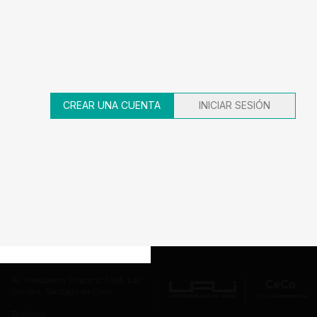
AÑO
DECISION
EXPEDIENTE
2017
Aprobada
17-117570
CREAR UNA CUENTA
INICIAR SESIÓN
1
2
3
4
5
Av. Presidente Errázuriz 3485, Las
Condes, Santiago de Chile.
Teléfono