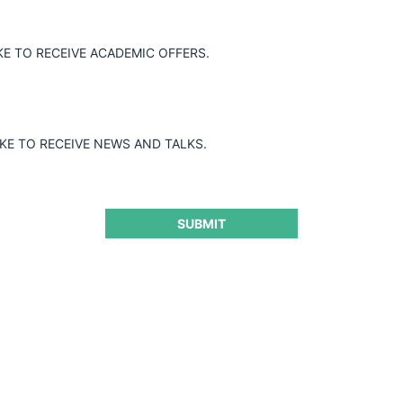
Jurisprudencia Colombia
Jurisprudenci
KE TO RECEIVE ACADEMIC OFFERS.
IKE TO RECEIVE NEWS AND TALKS.
Año de cierre
D
Todos
SUBMIT
Autoridad
O
Todos