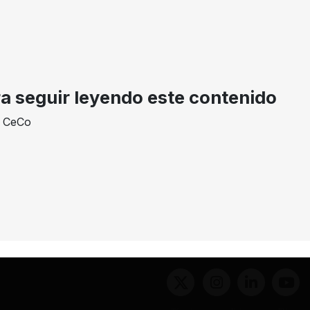
AÑO
DECISION
EXPEDIENTE
2018
Aprobada
17-283746
ra seguir leyendo este contenido
e CeCo
inas