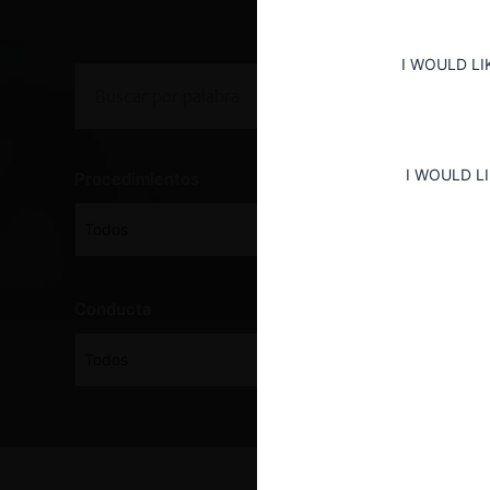
I WOULD LI
I WOULD L
Procedimientos
Todos
Conducta
Todos