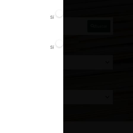
a Perú
Sí
No
Buscar
Sí
No
ecisión alcanzada
Todos
rdenar por:
Todos