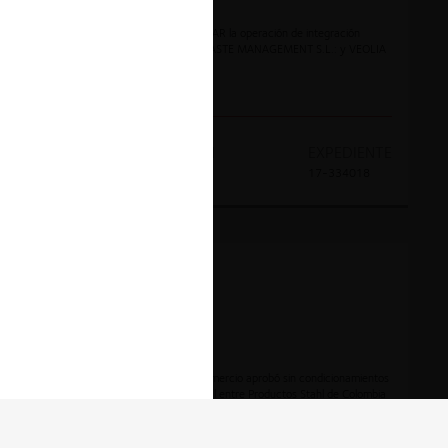
La Superintendencia resolvió AUTORIZAR la operación de integración
empresarial propuesta entre ACON WASTE MANAGEMENT S.L.: y VEOLIA
HOLDINGS COLOMBIA S.A.
AÑO
DECISION
EXPEDIENTE
2018
Aprobada
17-334018
INTEGRACIONES
STAHL y BASF
La Superintendencia de Industria y Comercio aprobó sin condicionamientos
la operación de integración empresarial entre Productos Stahl de Colombia
S.A. y BASF Química Colombiana S.A.