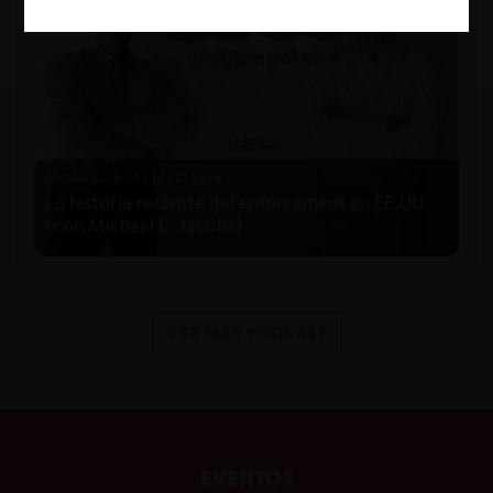
Michael E. Jacobs |
21.01.2026
La historia reciente del enforcement en EE.UU.
(con Michael E. Jacobs)
VER MÁS PODCAST
EVENTOS