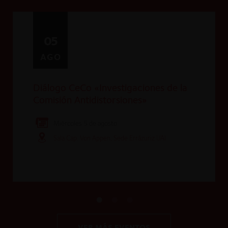
05
AGO
Diálogo CeCo «Investigaciones de la
Comisión Antidistorsiones»
Miércoles 5 de agosto
Sala Cap. Von Appen, Sede Errázuriz UAI
VER MÁS EVENTOS