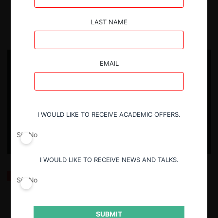
gigante
29.07.2026
LAST NAME
USUARIOS REGISTRADOS
EMAIL
I WOULD LIKE TO RECEIVE ACADEMIC OFFERS.
Sí
No
I WOULD LIKE TO RECEIVE NEWS AND TALKS.
Los problemas de instalación de la nueva Agencia
Sí
No
de Protección de Datos
29.07.2026
SUBMIT