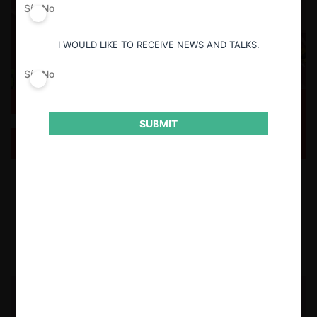
Sí
No
I WOULD LIKE TO RECEIVE NEWS AND TALKS.
Sí
No
FNE descarta coordinación en transporte público de
SUBMIT
El Quisco
La FNE concluyó que las alzas paralelas observadas en buses y taxis
colectivos respondían razonablemente al aumento de los costos del
sector y no a un acuerdo entre competidores.
1.07.2026
CeCo Chile