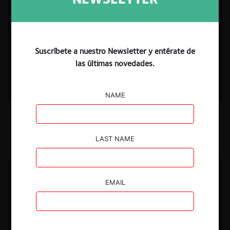
Cuando la colusión y la corrupción se dan la mano:
Suscríbete a nuestro Newsletter y entérate de
por qué el compliance debe ser transversal
las últimas novedades.
NAME
29.07.2026
LAST NAME
Carlos García C.
USUARIOS REGISTRADOS
EMAIL