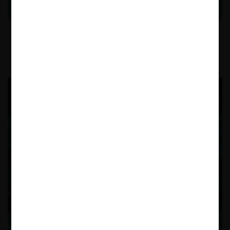
22.07.2026
CeCo Chile
Piero Rojas D.
USUARIOS REGISTRADOS