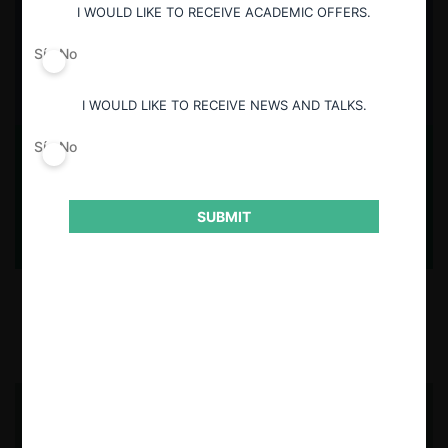
I WOULD LIKE TO RECEIVE ACADEMIC OFFERS.
Sí
No
I WOULD LIKE TO RECEIVE NEWS AND TALKS.
Sí
No
Supremazo estadounidense
SUBMIT
29.07.2026
CeCo Chile
Felipe Irarrázabal Ph.
USUARIOS REGISTRADOS