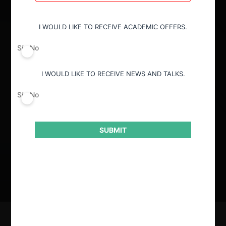
Conducta
I WOULD LIKE TO RECEIVE ACADEMIC OFFERS.
Todos
Sí
No
I WOULD LIKE TO RECEIVE NEWS AND TALKS.
Remedios y sanciones
Sí
No
Todos
SUBMIT
Ordenar por:
Del más reciente al más antiguo