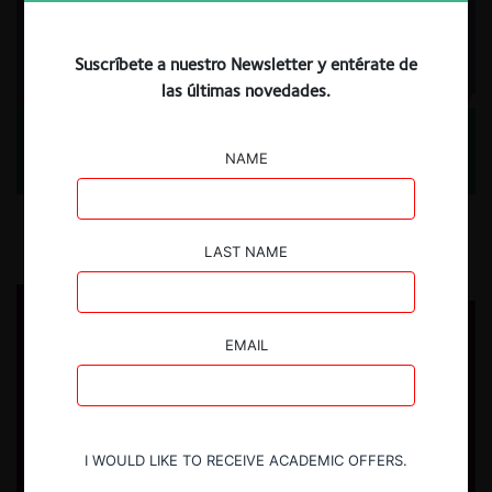
Suscríbete a nuestro Newsletter y entérate de
las últimas novedades.
Un análisis dogmático de la colusión dura en Chile
NAME
Ignacio Peralta
LAST NAME
USUARIOS REGISTRADOS
EMAIL
I WOULD LIKE TO RECEIVE ACADEMIC OFFERS.