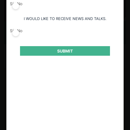
Sí
No
I WOULD LIKE TO RECEIVE NEWS AND TALKS.
Sí
No
Análisis Económico del Derecho Público
SUBMIT
Michael Gilbert
,
Robert Cooter
USUARIOS REGISTRADOS