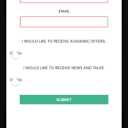
EMAIL
Gatekeeper Regulation within the EU and Beyond: A
Comparative Analysis of DMA, 19aGWB German
Competition Act, and UK Strategic Market Status
I WOULD LIKE TO RECEIVE ACADEMIC OFFERS.
Sí
No
The research explores the criteria in the definition of gatekeepers in
the most relevant digital platform regulations in Europe: DMA;
I WOULD LIKE TO RECEIVE NEWS AND TALKS.
Section 19a; and DMCCA.
Sí
No
1.07.2026
Josefa Escobar U.
SUBMIT