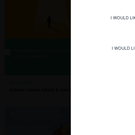
I WOULD LI
I WOULD L
Probabilidad de detección de carteles: Una aplicación
al caso peruano
13.05.2026
Antonia Claudia Galano & Juan Diego García Oré