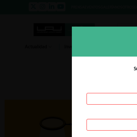
PRENSA
EVENTOS
GALERÍA
NOSOTROS
E
Actualidad
Investigación
Diálogo
S