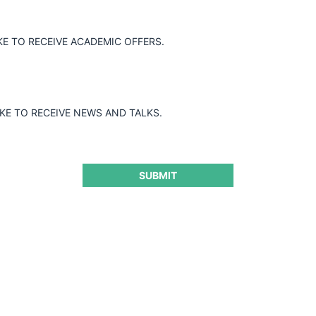
KE TO RECEIVE ACADEMIC OFFERS.
IKE TO RECEIVE NEWS AND TALKS.
Determinantes de la Persecución y Condena en Libre
Competencia: Evidencia para Chile
SUBMIT
25.03.2026
CeCo Chile