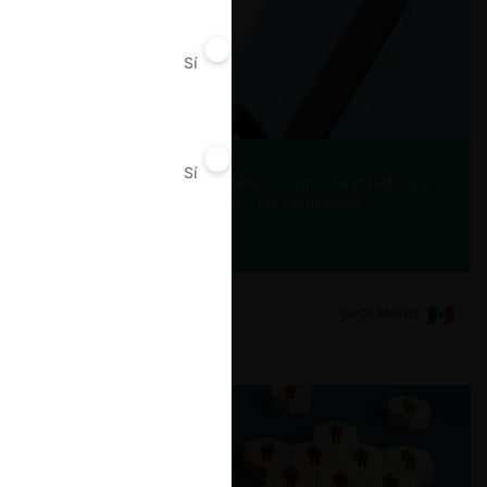
Sí
No
Sí
No
El caso diésel marino en México: Cómo la estadística
acreditó —y puso en duda— las colusiones
17.12.2025
CeCo Mexico
Giovanni Tapia Lezama