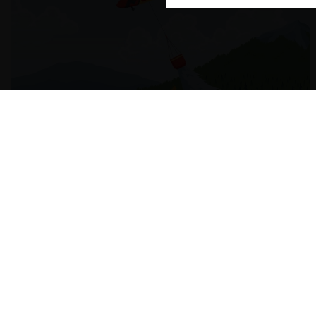
El Cartel de Fuego y las (aparentes) contradicciones
del TDLC
21.08.2024
CeCo
Cristián R. Reyes C., Óscar Gárate M.,
Chile
Constanza Burgos C. y José Tomás Gutiérrez R.