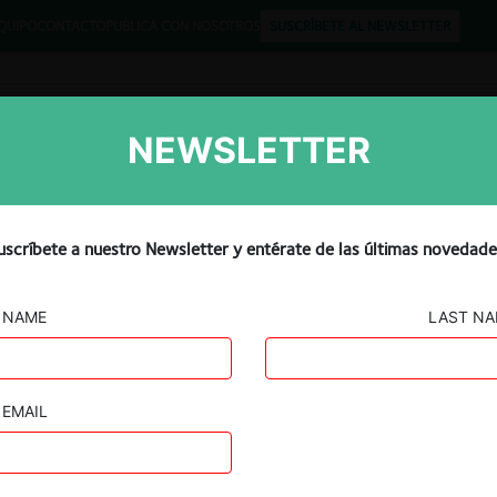
QUIPO
CONTACTO
PUBLICA CON NOSOTROS
SUSCRÍBETE AL NEWSLETTER
NEWSLETTER
Libros
Opinión
Podcast
uscríbete a nuestro Newsletter y entérate de las últimas novedade
CARTELES
NAME
LAST N
EMAIL