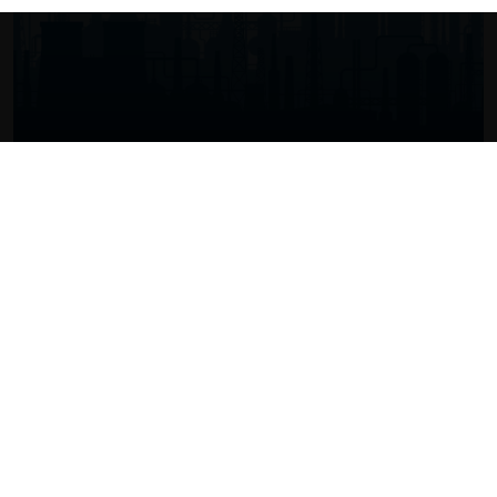
Una metodología sencilla para calcular la
intervención de la autoridad en casos de cárteles. Un
ejemplo con la colusión de los cárteles de gas
licuado de petróleo (GLP) de Chiclayo y Chimbote
29.05.2024
CeCo Perú
Antonio Cuadros, Gunther Recuay y Gabriel
Guevara