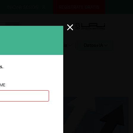
INICIAR SESIÓN
REGÍSTRATE GRATIS
Glosario
Jurisprudencia
Datos+IA
s.
AME