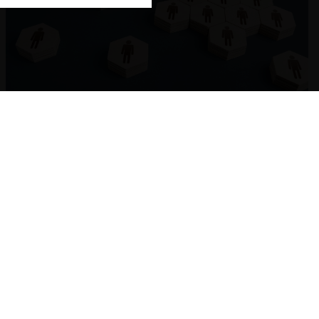
Competencia imperfecta en el mercado laboral
27.09.2023
CeCo Chile