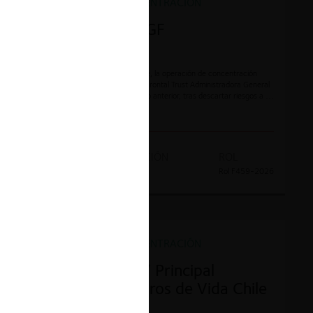
OPERACIÓN DE CONCENTRACIÓN
Toesca / Frontal AGF
La FNE aprobó, de forma pura y simple, la operación de concentración
relativa a la adquisición de control en Frontal Trust Administradora General
de Fondos S.A. por parte de Toesca. Lo anterior, tras descartar riesgos a la
competencia en el mercado de gestión de activos.
AÑO
TIPO DE ACCIÓN
ROL
2026
Notificación
Rol F459-2026
OPERACIÓN DE CONCENTRACIÓN
Grupo Santander / Principal
Compañía de Seguros de Vida Chile