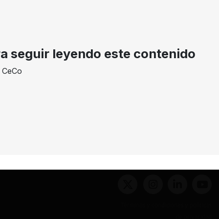
AÑO
TIPO DE ACCIÓN
ROL
2026
Notificación
F410-2024
ra seguir leyendo este contenido
e CeCo
inas
Términos y condiciones y políticas
de privacidad