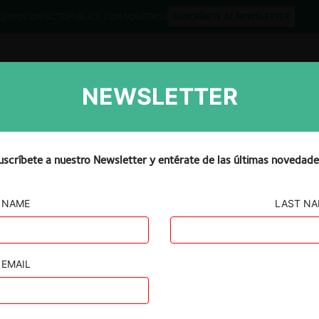
QUIPO
CONTACTO
PUBLICA CON NOSOTROS
SUSCRÍBETE AL NEWSLETTER
NEWSLETTER
Libros
Opinión
Podcast
uscríbete a nuestro Newsletter y entérate de las últimas novedade
JURISPRUDENCIA
NAME
LAST N
le
Jurisprudencia Ecuador
EMAIL
Jurisprudencia Argentina
Jurisprudenci