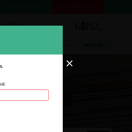
INICIAR SESIÓN
REGÍSTRATE GRATIS
Glosario
Jurisprudencia
Datos+IA
s.
AME
Jurisprudencia Colombia
a Perú