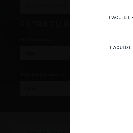
I WOULD LI
FILTRA TU BÚSQUEDA
Procedimiento
Año
I WOULD L
Todos
Todos
Actividad económica
Resultado
Todos
Todos