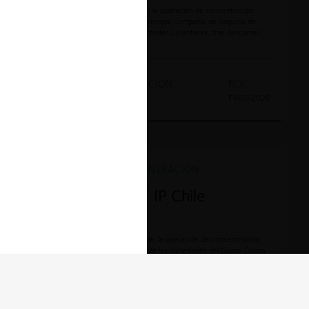
La FNE aprobó, de forma pura y simple, la operación de concentración
relativa a la adquisición de control en Principal Compañía de Seguros de
Vida Chila S.A. por parte de Grupo Santander. Lo anterior, tras descartar
riesgos verticales en los mercados involucrados.
AÑO
TIPO DE ACCIÓN
ROL
2026
Notificación
F460-2026
OPERACIÓN DE CONCENTRACIÓN
Coipsa-Corrupac / IP Chile
La FNE aprobó, de manera pura y simple, la operación de concentración
consistente en la adquisición por parte de las sociedades del Grupo Coipsa
del 100% de los derechos sociales de IP Chile, hasta el momento de
propiedad del grupo International Paper, tras determinar que la operación
no es apta para reducir sustancialmente la competencia, descartando
tanto efectos horizontales como verticales en la industria del cartón
corrugado.