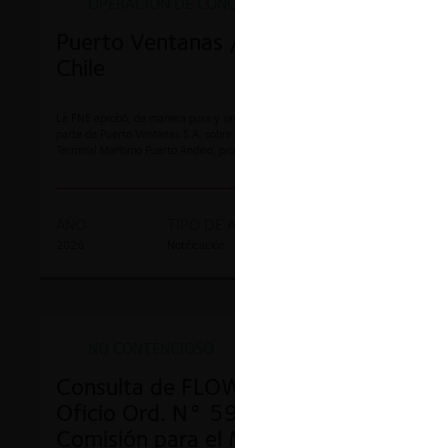
OPERACIÓN DE CONCENTRACIÓN
Puerto Ventanas / Engie Energía
Chile
La FNE aprobó, de manera pura y simple, la adquisición de control por
parte de Puerto Ventanas S.A. sobre la infraestructura portuaria del
Terminal Marítimo Puerto Andino, propiedad de Engie Energía Chile S.A.,
tras verificar que su perfeccionamiento no implicaría una reducción
sustancial de la competencia.
AÑO
TIPO DE ACCIÓN
ROL
2026
Notificación
F469-2026
NO CONTENCIOSO
Consulta de FLOW S.A. respecto a
Oficio Ord. N° 59.888 de la
Comisión para el Mercado