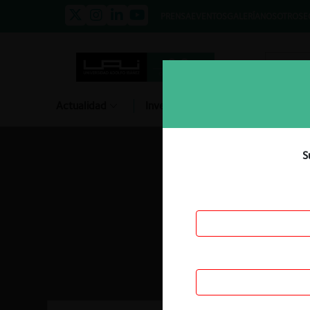
PRENSA
EVENTOS
GALERÍA
NOSOTROS
E
Actualidad
Investigación
Diálogo
S
Jurisprudencia Chi