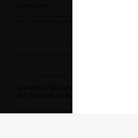
Financiero
El TDLC concluyó que la medida impuesta a Transbank en el Oficio de la
CMF, que le impedía prestar el servicio de adelantamiento de cuotas (ADC),
sí se ajustaba a las normas de libre competencia, al determinar que el ADC
no sería indispensable para competir en adquirencia y los riesgos alegados
no fueron suficientemente probados.
AÑO
RESOLUCIÓN
TIPO DE ACCIÓN
ROL
2026
91/2026
Consulta
NC N° 534-25
NO CONTENCIOSO
Consulta FNE sobre Administración
del Terminal de Buses de Santa Cruz
La FNE solicitó al TDLC pronunciarse sobre los riesgos para la libre
competencia derivados de la administración del Terminal de Buses de Santa
Cruz, a cargo de la sociedad integrada por la Asociación Gremial de
Empresarios del Transporte de Pasajeros de Santa Cruz y Transportes
Salamanca. El Tribunal analizó las reglas de administración del terminal y su
compatibilidad con el DL N°211. En su decisión, declaró que dichas reglas,