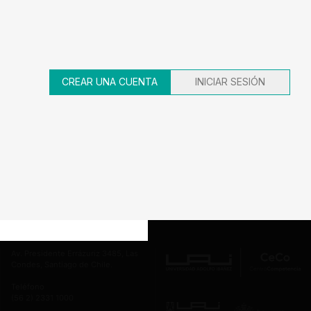
AÑO
TIPO DE ACCIÓN
ROL
2026
Notificación
F451-2026
CREAR UNA CUENTA
INICIAR SESIÓN
1
2
3
4
5
Av. Presidente Errázuriz 3485, Las
Condes, Santiago de Chile.
Teléfono
(56 2) 2331 1000