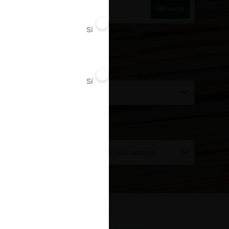
Buscar
Sí
No
Conducta
Sí
No
Todos
Ordenar por:
Del más reciente al más antiguo