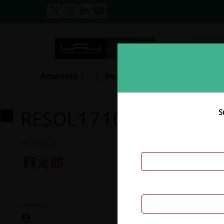
Actualidad
Investigación
Opinión
RESOL1710-(1)_merge
S
1.04.2025