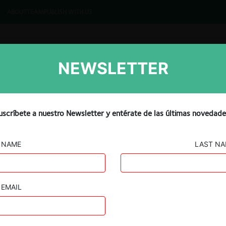
ABOUT
TEAM
PUBLISH WITH US
NEWSLETTER
Libros
Diálogo
Podcast
d-(1)
uscríbete a nuestro Newsletter y entérate de las últimas novedade
NAME
LAST N
EMAIL
Guard