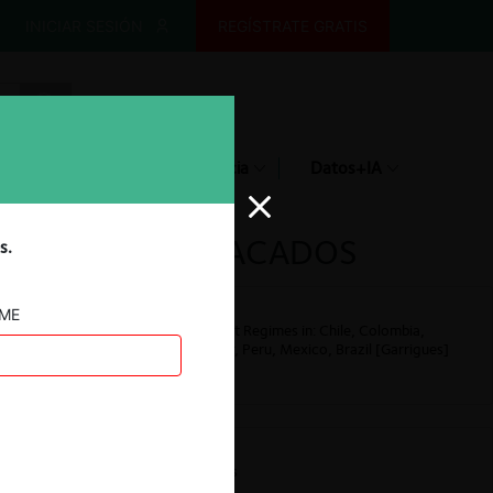
INICIAR SESIÓN
REGÍSTRATE GRATIS
Dictionary
Jurisprudencia
Datos+IA
DESTACADOS
s.
AME
Antitrust Regimes in: Chile, Colombia,
Ecuador, Peru, Mexico, Brazil [Garrigues]
ar
Mergers