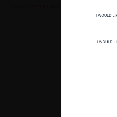
RESOL1710-(1)_merged-(1)
I WOULD LI
I WOULD L