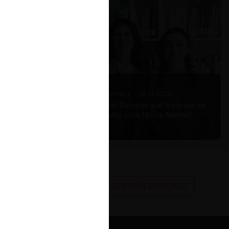
Nicole Nehme Z. |
12.11.2025
El arte del Derecho y el traspaso de
los legados (con Nicole Nehme)
VER MÁS PODCAST