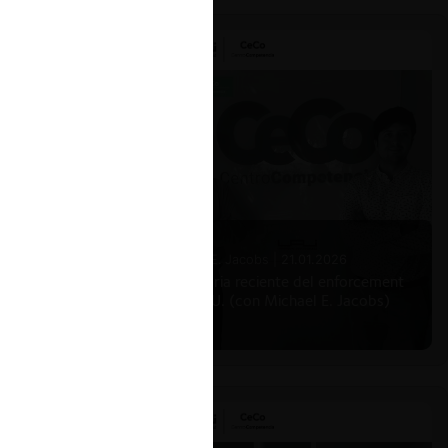
Michael E. Jacobs |
21.01.2026
La historia reciente del enforcement
en EE.UU. (con Michael E. Jacobs)