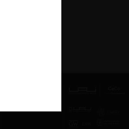
Av. Presidente Errázuriz 3485, Las
Condes, Santiago de Chile.
Teléfono
(56 2) 2331 1000