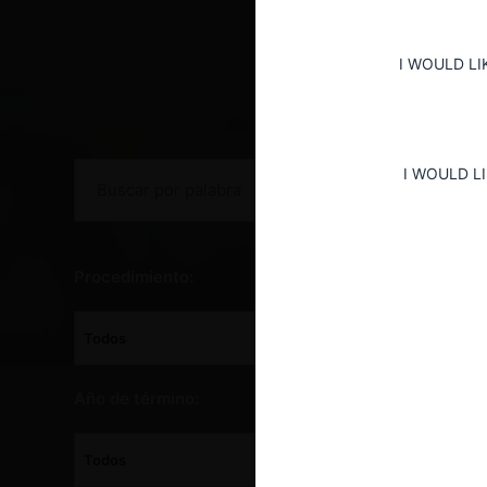
Jurisprudencia Chi
I WOULD LI
I WOULD L
Procedimiento:
Año de término: