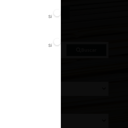
Jurisprudencia Colombia
Sí
No
a Perú
Sí
No
Buscar
utoridad:
rdenar por: