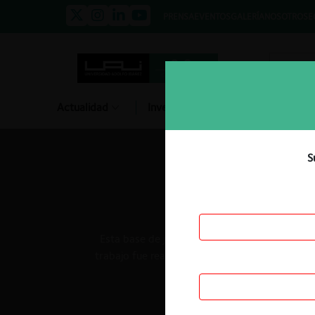
PRENSA
EVENTOS
GALERÍA
NOSOTROS
E
Actualidad
Investigación
Diálogo
S
Esta base de jurisprudencia fue creada utiliza
trabajo fue realizado por
Piero Malca
, directo