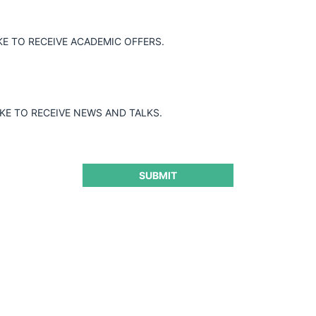
le
Jurisprudencia Ecuador
KE TO RECEIVE ACADEMIC OFFERS.
Jurisprudencia Argentina
Jurisprudenci
IKE TO RECEIVE NEWS AND TALKS.
SUBMIT
Conducta:
A
Resultado:
O