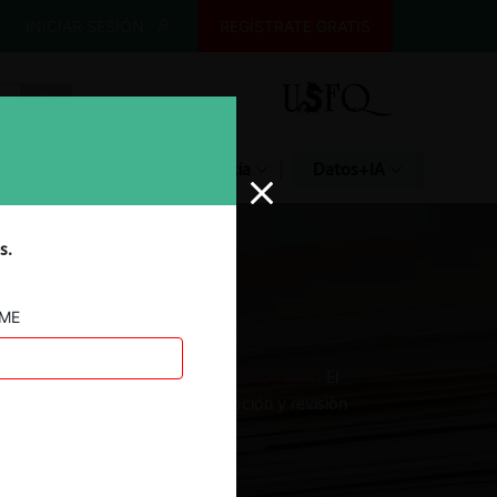
INICIAR SESIÓN
REGÍSTRATE GRATIS
Glosario
Jurisprudencia
Datos+IA
s.
AME
lytics del
Estudio Diez Canseco Abogados
. El
cabo la recopilación, sistematización y revisión