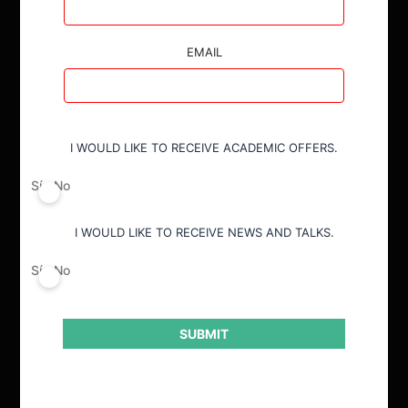
EMAIL
ACTUALIDAD
INVESTIGACIÓN
I WOULD LIKE TO RECEIVE ACADEMIC OFFERS.
OPINIÓN
Sí
No
LIBROS
I WOULD LIKE TO RECEIVE NEWS AND TALKS.
DIÁLOGO
PODCAST
Sí
No
DICTIONARY
SUBMIT
JURISPRUDENCIA
DATOS+IA