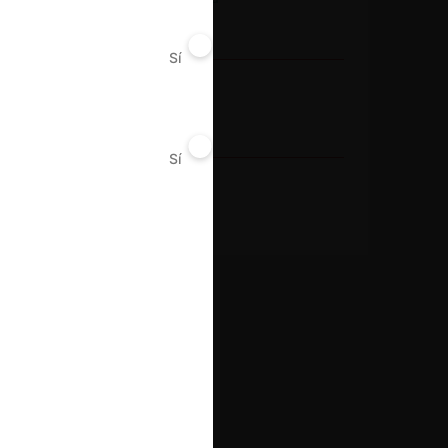
Farmacéutico
Sí
No
Conducta
Otros
Sí
No
Resultado
Aprueba consulta