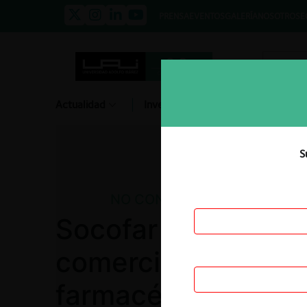
PRENSA
EVENTOS
GALERÍA
NOSOTROS
E
Actualidad
Investigación
Diálogo
S
NO CONTENCIOSO
Socofar sobre cond
comercialización d
farmacéuticos