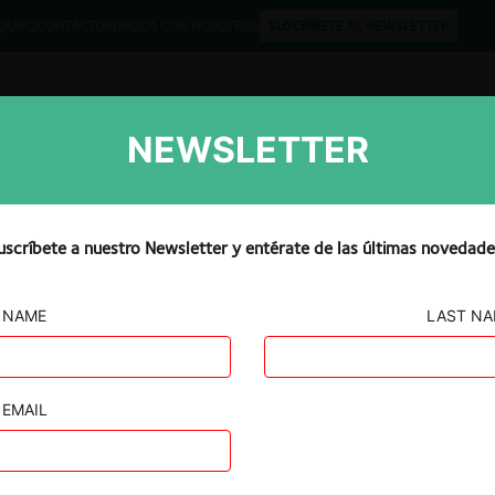
QUIPO
CONTACTO
PUBLICA CON NOSOTROS
SUSCRÍBETE AL NEWSLETTER
NEWSLETTER
Libros
Opinión
Podcast
uscríbete a nuestro Newsletter y entérate de las últimas novedade
NAME
LAST N
iciones de
e laboratorios
EMAIL