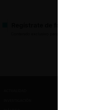
Regístrate de forma gratuita pa
Contenido exclusivo para los usuarios registrados d
ACTUALIDAD
PRENSA
INVESTIGACIÓN
EVENTOS