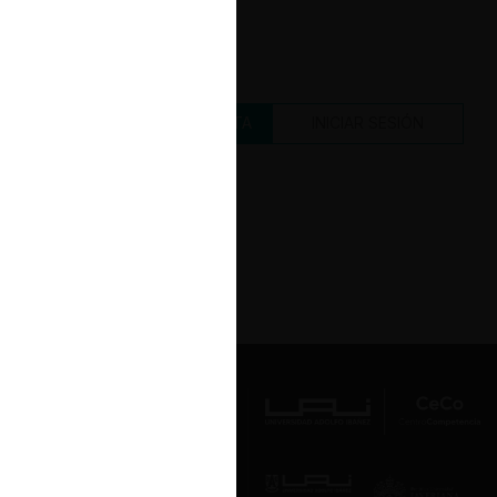
CREAR UNA CUENTA
INICIAR SESIÓN
Av. Presidente Errázuriz 3485, Las
Condes, Santiago de Chile.
Teléfono
(56 2) 2331 1000