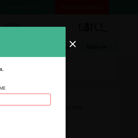
INICIAR SESIÓN
REGÍSTRATE GRATIS
Glosario
Jurisprudencia
Datos+IA
s.
AME
Autoridad
Tribunal de Defensa de Libre
Competencia
Actividad económica