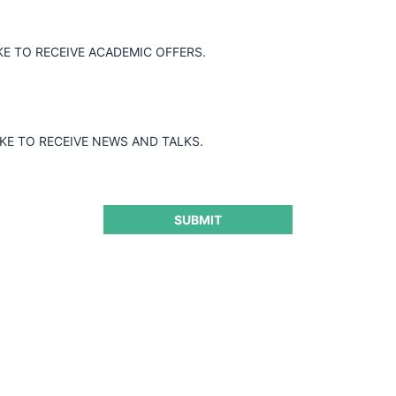
KE TO RECEIVE ACADEMIC OFFERS.
precios relevantes entre los canales de
j., Cenabast) y “retail” (p. ej., cadenas
nte por diferencias de costos, sino que
uno de estos canales. Como consecuencia,
IKE TO RECEIVE NEWS AND TALKS.
 podrán implementar mecanismos de
iones, convocadas por entes públicos o
SUBMIT