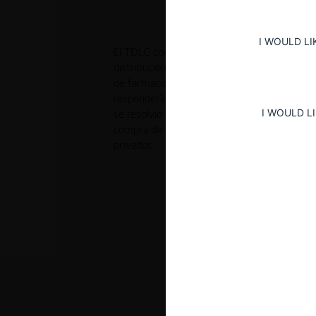
I WOULD LI
El TDLC concluyó que existen diferencias de 
distribución farmacéutica “institucional” (p. e
de farmacias) que no se explican completame
responderían a las características de cada 
I WOULD L
se resolvió que las farmacias y droguerías
compra de medicamentos a través de licitac
privados.