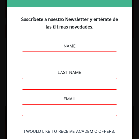
Suscríbete a nuestro Newsletter y entérate de
¿Cuándo la divulgación obligatoria de precios
reduce los precios? (ProMarket)
las últimas novedades.
Tradujimos un artículo de Felix Montag, Alina Sagimuldina y Christoph
NAME
Winter del 23 de julio de 2024, en el cual analizan el impacto de la
Divulgación Obligatoria de Precios (DOP) en los vendedores del
mercado minorista alemán de combustibles. Los autores destacan que
esto sería con el fin de determinar en qué condiciones de mercado la
LAST NAME
DOP puede reducir los precios para los consumidores.
11.09.2024
CeCo Chile
EMAIL
I WOULD LIKE TO RECEIVE ACADEMIC OFFERS.