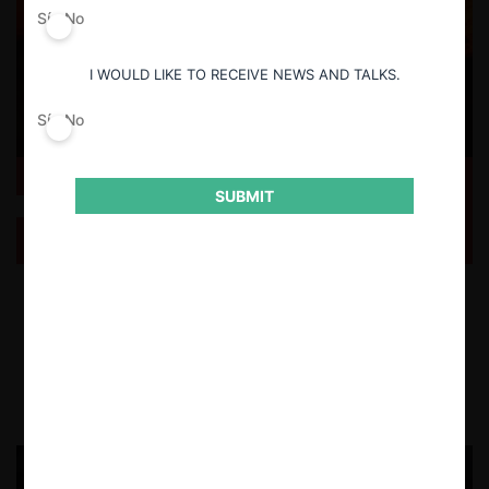
Sí
No
I WOULD LIKE TO RECEIVE NEWS AND TALKS.
Sí
No
SUBMIT
Australia: ¿Cómo se determina la multa en
tentativas de colusión?
Revisamos el fallo de la Corte Federal australiana, que multó a la acería
BlueScope y a un ex gerente de esta compañía por intentar llevar a
cabo un cartel en la venta de productos de acero.
4.10.2023
CeCo Chile