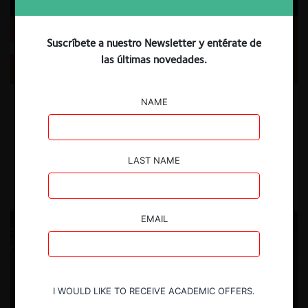
Suscríbete a nuestro Newsletter y entérate de
OCDE: riesgos y remedios en mercados digitales en
América Latina y el Caribe
las últimas novedades.
Revisamos el nuevo informe de la OCDE, que analiza los distintos
NAME
mecanismos y remedios utilizados por las autoridades de América
Latina y el Caribe para hacer frente a los problemas surgidos en los
mercados digitales.
LAST NAME
8.10.2025
CeCo Chile
EMAIL
I WOULD LIKE TO RECEIVE ACADEMIC OFFERS.