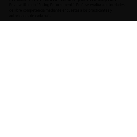
Review titulado “Rating Enforcement”. En él se evalúa a autoridades
de libre competencia mediante encuestas a los practicantes y
autoridades de cada país.
30.10.2024
CeCo Chile
ForoCompetencia: Análisis de la Libre Competencia