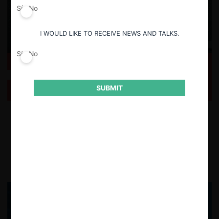
Sí
No
I WOULD LIKE TO RECEIVE NEWS AND TALKS.
Sí
No
ForoCompetencia: Tendencias regulatorias en el
control de fusiones en Latinoamérica
SUBMIT
Revisamos el nuevo ForoCompetencia sobre tendencias y desafíos en
el manejo de los sistemas de control de operaciones de concentración
en LatinoAmérica
12.08.2025
CeCo Chile