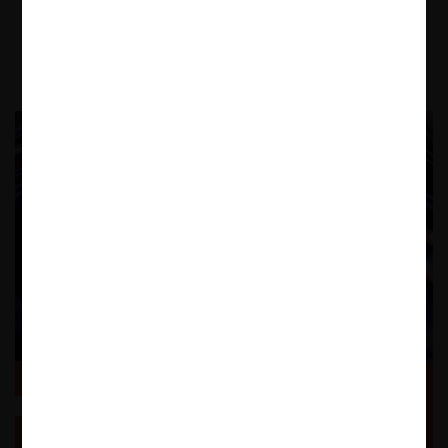
2008.
28.05.2025
CeCo Ecuador
Los heraldos negros: ¿por qué desinvierte Telefónica
en Latinoamérica?