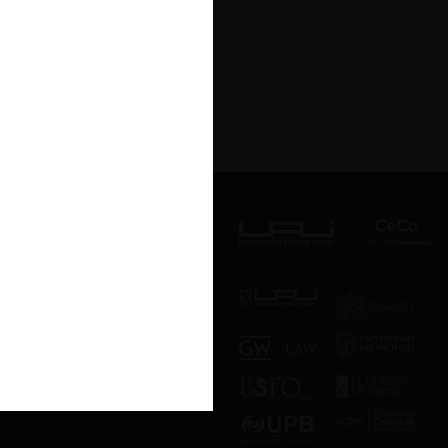
Av. Presidente Errázuriz 3485, Las
Condes, Santiago de Chile.
Teléfono
(56 2) 2331 1000