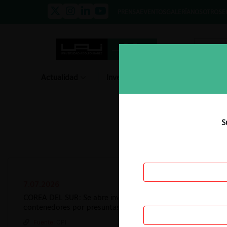
PRENSA
EVENTOS
GALERÍA
NOSOTROS
E
Actualidad
Investigación
Diálogo
S
7.07.2026
COREA DEL SUR: Se abre investigación antimonopolio contr
contenedores por presuntas alzas de precios durante la 
Fuente:
CPI