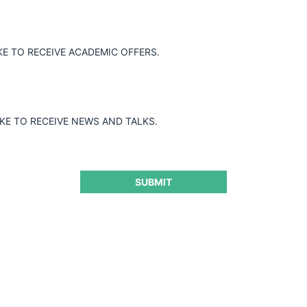
Fuente:
CPI
KE TO RECEIVE ACADEMIC OFFERS.
7.07.2026
e mercado a menos del 50%
REINO UNIDO: Meta busca r
en el Reino Unido por el 
IKE TO RECEIVE NEWS AND TALKS.
Fuente:
Law360
SUBMIT
1.07.2026
 Unión Europea sobre
REINO UNIDO: CMA inicia e
cuidado en la primera infa
Fuente:
gov.uk