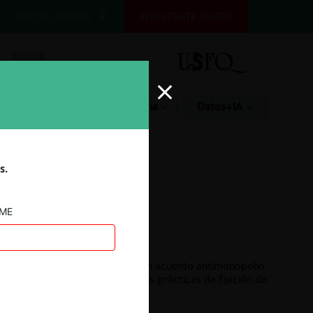
INICIAR SESIÓN
REGÍSTRATE GRATIS
Glosario
Jurisprudencia
Datos+IA
s.
AME
tamento de Justicia alcanza un acuerdo antimonopolio
trador de apartamentos por sus prácticas de fijación de