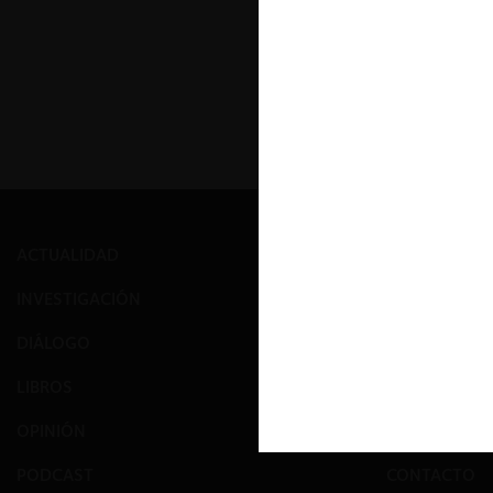
ACTUALIDAD
PRENSA
INVESTIGACIÓN
EVENTOS
DIÁLOGO
GALERÍA
LIBROS
NOSOTROS
OPINIÓN
EQUIPO
PODCAST
CONTACTO