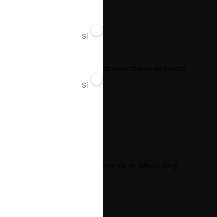
Sí
No
educir el alcance de la demanda colectiva en su contra
uso de Facebook
Sí
No
studio de mercado sobre los servicios de educación y
ncia en Inglaterra