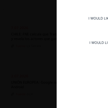
I WOULD LI
7.07.2026
CHILE: FNE calcula que Transbank bajó su participación d
y revela los actores que ganan terreno
I WOULD L
Fuente:
La Tercera
2.07.2026
UNIÓN EUROPEA: Google no logra revertir la decisión de la
Android
Fuente:
GCR