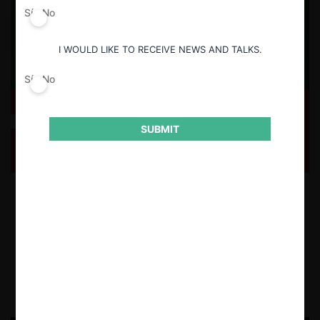
Sí
No
I WOULD LIKE TO RECEIVE NEWS AND TALKS.
Sí
No
ForoCompetencia: Desarrollos recientes y miradas
SUBMIT
hacia el futuro de la competencia en Brasil (Gustavo
Freitas)
Revisamos el reciente Desayuno Virtual organizado por
ForoCompetencia, en el cual Gustavo Freitas de Lima, actual
presidente de CADE, comentó los recientes avances legislativos en
materia de competencia en Brasil y cuáles son las perspectivas para el
futuro.
5.11.2025
CeCo Chile