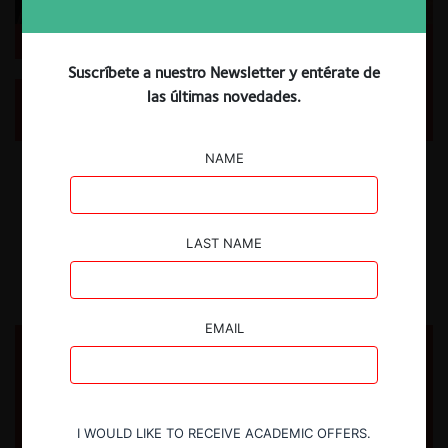
Sentencia contra Google en el mercado de
Suscríbete a nuestro Newsletter y entérate de
publicidad (EE.UU.): Las reflexiones de Acemoglu y
las últimas novedades.
otros
NAME
Identificado como un golpe histórico a una de las mayores empresas
tecnológicas a nivel mundial, el Tribunal de Distrito de Estados Unidos
para Virgina dictaminó que Google es un monopolio dentro del
mercado de publicidad digital.
LAST NAME
14.05.2025
CeCo Ecuador
EMAIL
I WOULD LIKE TO RECEIVE ACADEMIC OFFERS.