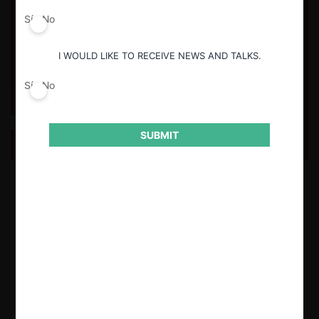
Sí
No
I WOULD LIKE TO RECEIVE NEWS AND TALKS.
Sí
No
Estándar de prueba para la sanción de carteles en
Ecuador
SUBMIT
La Ley Orgánica de Regulación y Control del Poder de Mercado de
Ecuador no establece un estándar de prueba aplicable a los casos de
carteles, lo que en la práctica, implica que la existencia de un cartel
dependa de la interpretación que en cada caso le de la
Superintendencia de Competencia Económica. En ese contexto, esta
nota reconstruye un estandar probatorio de carteles a partir de la
normativa y jurisprudencia ecuatoriana.
23.04.2025
CeCo Ecuador