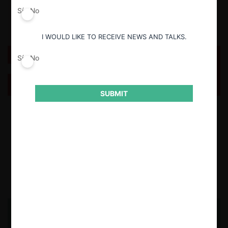
Sí
No
I WOULD LIKE TO RECEIVE NEWS AND TALKS.
Sí
No
Diálogo CeCo sobre Arbitraje y libre competencia
(Chile, Colombia y España)
SUBMIT
El 29 de mayo se realizó el diálogo “Arbitraje y libre competencia”,
organizado por CeCo UAI y el CAM Santiago. Expertos de Chile,
Colombia y España discutieron el creciente rol del arbitraje en
disputas con contenido de libre competencia. El caso Melipilla v. ANFP
y experiencias comparadas marcaron el tono del encuentro.
25.06.2025