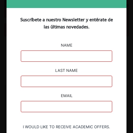
ForoCompetencia: Tendencias regulatorias en el
Suscríbete a nuestro Newsletter y entérate de
control de fusiones en Latinoamérica
las últimas novedades.
Revisamos el nuevo ForoCompetencia sobre tendencias y desafíos en
NAME
el manejo de los sistemas de control de operaciones de concentración
en LatinoAmérica
12.08.2025
CeCo Chile
LAST NAME
EMAIL
I WOULD LIKE TO RECEIVE ACADEMIC OFFERS.