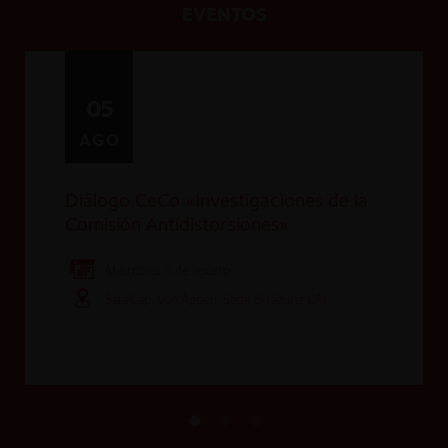
EVENTOS
05
AGO
Diálogo CeCo «Investigaciones de la
Comisión Antidistorsiones»
Miércoles 5 de agosto
Sala Cap. Von Appen, Sede Errázuriz UAI