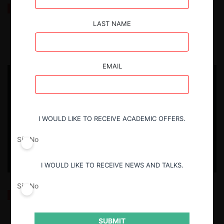
La fusión Paramount / Warner Bros: el viaje de un
gigante
LAST NAME
29.07.2026
EMAIL
USUARIOS REGISTRADOS
I WOULD LIKE TO RECEIVE ACADEMIC OFFERS.
Sí
No
I WOULD LIKE TO RECEIVE NEWS AND TALKS.
Sí
No
Los problemas de instalación de la nueva Agencia
de Protección de Datos
29.07.2026
SUBMIT