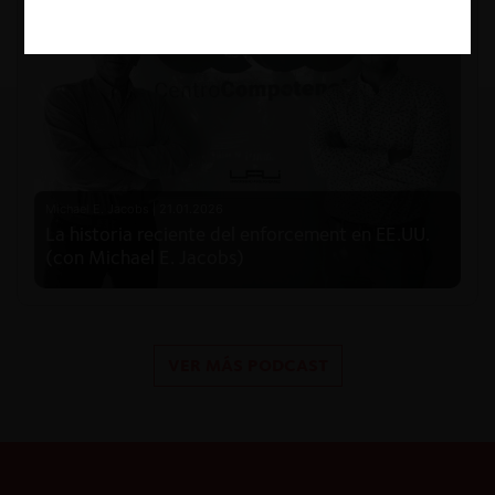
Michael E. Jacobs |
21.01.2026
La historia reciente del enforcement en EE.UU.
(con Michael E. Jacobs)
VER MÁS PODCAST