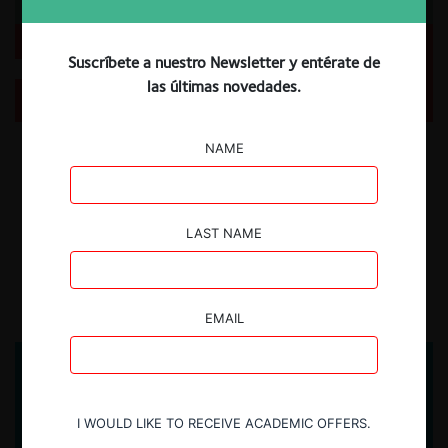
Suscríbete a nuestro Newsletter y entérate de
ForoCompetencia: Sujeción de los órganos públicos
a la libre competencia y la experiencia chilena
las últimas novedades.
El pasado 24 de abril, se llevó a cabo un nuevo Desayuno Virtual de
NAME
ForoCompetencia, instancia en la abogada Nicole Nehme expuso
acerca de la sujeción de los actos de la administración del Estado al
derecho de competencia, y revisó los estándares internacionales y la
evolución jurisprudencial del TDLC y la Corte Suprema en Chile sobre
LAST NAME
la materia.
18.06.2025
CeCo Chile
EMAIL
I WOULD LIKE TO RECEIVE ACADEMIC OFFERS.