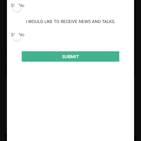
Sí
No
I WOULD LIKE TO RECEIVE NEWS AND TALKS.
Sí
No
SUBMIT
ForoCompetencia: Análisis de tendencias recientes
en la normativa de libre competencia en EE.UU.
Con ocasión del Desayuno Virtual organizado por ForoCompetencia, la
ex presidenta de la Federal Trade Commissión de Estados Unidos, Edith
Ramírez, expuso acerca de las nuevas tendencias en antitrust en
Estados Unidos.
19.06.2024
CeCo Chile