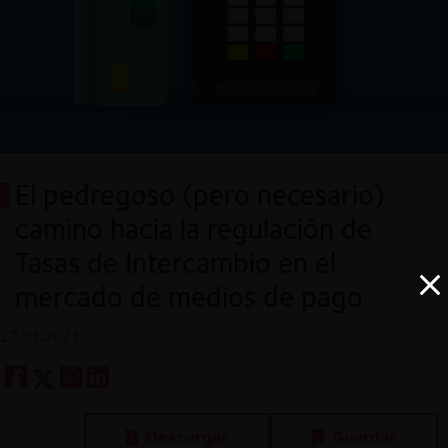
El pedregoso (pero necesario)
camino hacia la regulación de
Tasas de Intercambio en el
mercado de medios de pago
27.01.2021
Descargar
Guardar