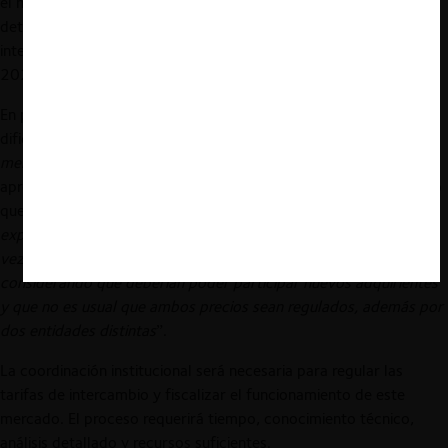
el mercado de adquirencia (rol NC-474-2020), y la
determinación de las condiciones para determinar las tasas de
intercambio, seguidas ante ese mismo tribunal (rol NC-483-
2020).
En particular, el Banco Central ha apuntado también a la
dificultad que representa que distintas entidades regulen los
merchant discount
(TDLC) y las tasas de intercambio, una vez
aprobado el proyecto de ley. Al respecto, su Presidente comentó
que “
Si bien la regulación de merchant discounts tiene una
explicación histórica, su aplicación futura se debiera revisar una
vez que el modelo de cuatro partes esté plenamente operando,
considerando que deberían poder participar nuevos adquirientes
y que no es usual que ambos precios sean regulados, además por
dos entidades distintas
”.
La coordinación institucional será necesaria para regular las
tarifas de intercambio y fiscalizar el funcionamiento de este
mercado. El proceso requerirá tiempo, conocimiento técnico,
análisis detallado y recursos suficientes.