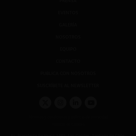
PRENSA
EVENTOS
GALERÍA
NOSOTROS
EQUIPO
CONTACTO
PUBLICA CON NOSOTROS
SUSCRÍBETE AL NEWSLETTER
Términos y condiciones y políticas de privacidad
Políticas de Cookies
Av. Presidente Errázuriz 3485, Las Condes, Santiago de Chile.