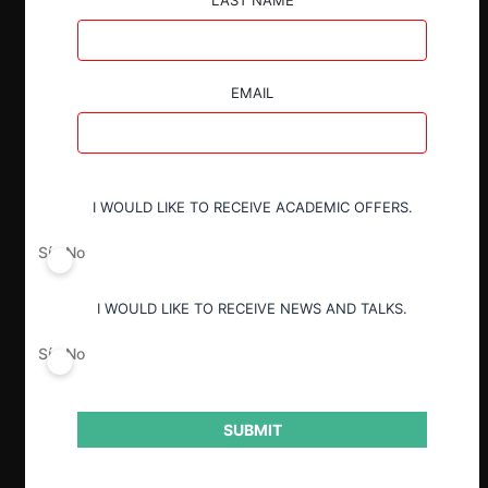
LAST NAME
pago, entre emisores y operadores.
Existe consenso entre diversos actores
acerca de la necesidad de regular para
EMAIL
evitar una importante alza de las
comisiones a los comercios.
En la discusión en Comisión se
presentaron comentarios y advertencias
I WOULD LIKE TO RECEIVE ACADEMIC OFFERS.
sobre la complejidad del proceso para
identificar las tasas de intercambio
Sí
No
óptimas y la urgencia con que estas
deben ser fijadas.
I WOULD LIKE TO RECEIVE NEWS AND TALKS.
Una vez aprobado este proyecto, la
coordinación institucional será necesaria
Sí
No
para regular las tarifas de intercambio y
fiscalizar el funcionamiento de este
mercado.
SUBMIT