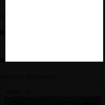
DESTACADOS
Reflexiones sobre las decisiones de la Comisión Antidistorsiones y
sus desafíos futuros
La fusión Paramount / Warner Bros: el viaje de un gigante
PODCAST DESTACADO