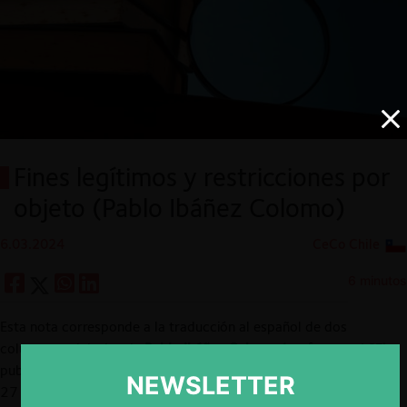
Fines legítimos y restricciones por
objeto (Pablo Ibáñez Colomo)
6.03.2024
CeCo Chile
6 minutos
Esta nota corresponde a la traducción al español de dos
columnas originales de
Pablo Ibáñez Colomo
(profesor en LSE),
publicadas previamente en el blog
Chilling Competition
,
los días
NEWSLETTER
27 y 28 de febrero de este año. Las publicaciones originales se