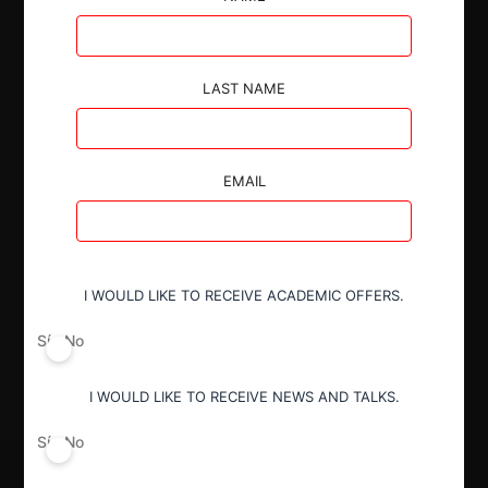
LAST NAME
Autoridad
Comisión de Resolución de Primera
Instancia (CRPI)
EMAIL
Conducta
Notificación obligatoria
I WOULD LIKE TO RECEIVE ACADEMIC OFFERS.
Resultado
Sí
No
Aprobación sujeta a remedios
I WOULD LIKE TO RECEIVE NEWS AND TALKS.
Sí
No