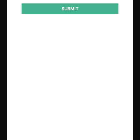
SUBMIT
Regístrate de forma gratuita para
seguir leyendo este contenido
Contenido exclusivo para los usuarios registrados de
CeCo
CREAR UNA CUENTA
INICIAR SESIÓN