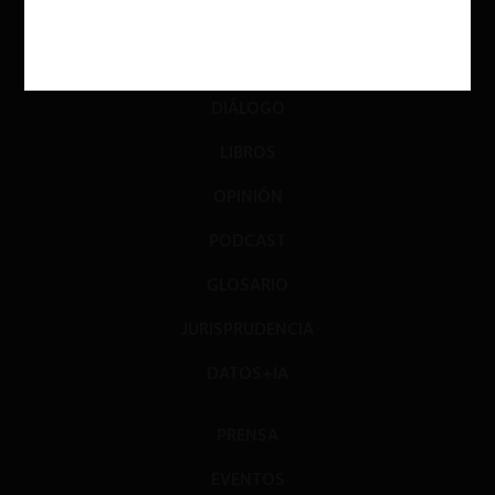
ACTUALIDAD
INVESTIGACIÓN
DIÁLOGO
LIBROS
OPINIÓN
PODCAST
GLOSARIO
JURISPRUDENCIA
DATOS+IA
PRENSA
EVENTOS