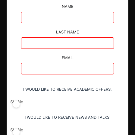
para el transporte de pasajeros y carga entre
NAME
América del Sur y Norteamérica y entre (ii) LATAM
e Iberia y British Airways para el transporte de
pasajeros y carga entre América del Sur y Europa. La
Corte concluyó que las medidas de mitigación
LAST NAME
decretadas por el TDLC eran insuficientes para
neutralizar los riesgos detectados para el transporte
de pasajeros,
EMAIL
I WOULD LIKE TO RECEIVE ACADEMIC OFFERS.
Autoridad
Sí
No
Corte Suprema
Tribunal de Defensa de Libre
I WOULD LIKE TO RECEIVE NEWS AND TALKS.
Competencia
Sí
No