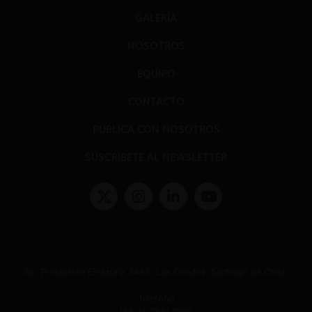
GALERÍA
NOSOTROS
EQUIPO
CONTACTO
PUBLICA CON NOSOTROS
SUSCRÍBETE AL NEWSLETTER
Términos y condiciones y políticas de privacidad
Políticas de Cookies
Av. Presidente Errázuriz 3485, Las Condes, Santiago de Chile.
Teléfono
(56 2) 2331 1000