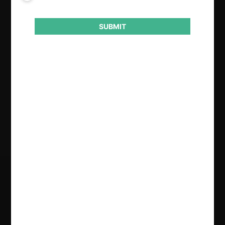
Actividad económica
Transporte
SUBMIT
Conducta
Fusión o concentración
Resultado
Rechaza consulta