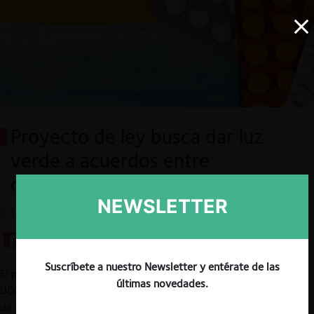
Proyecto de ley busca dar luz
verde a acuerdos entre
competidores por Covid-19
NEWSLETTER
9.12.2020
Suscríbete a nuestro Newsletter y entérate de las
El pasado 26 de noviembre, un grupo de diputados de RN y la
últimas novedades.
UDI presentó un proyecto de ley que busca modificar nuestra ley
de libre competencia (DL 211), para autorizar a los productores