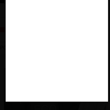
Reflexiones sobre las decisiones de la Comisión Antidistorsiones y
sus desafíos futuros
La fusión Paramount / Warner Bros: el viaje de un gigante
PODCAST DESTACADO