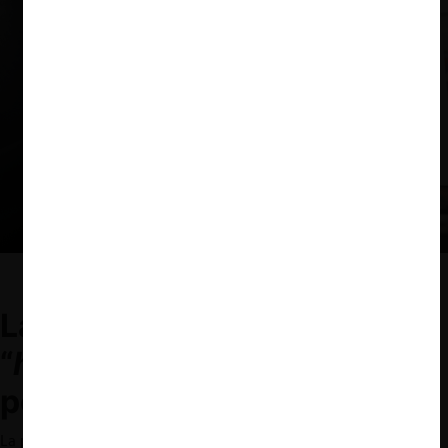
Fuente: Politico Magazine, 2023.
Las ideas del movimiento
“
hípster antitrust”
y su
popularidad
La popularidad de este grupo de académicos y funcionarios,