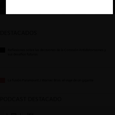
DESTACADOS
Reflexiones sobre las decisiones de la Comisión Antidistorsiones y
sus desafíos futuros
La fusión Paramount / Warner Bros: el viaje de un gigante
PODCAST DESTACADO