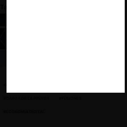
También te puede interesar:
Empresas Tecnológicas Multinacionales: La Era de
los Datos y Políticas de Competencia
Killer y nascent acquisitions
OCDE y plataformas digitales: en busca de la
armonía regulatoria
#KILLER ACQUISITIONS
#PLATAFORMAS DIGITALES
#CARGA DE LA PRUEBA
#FUSIONES
#ECONOMÍA DIGITAL