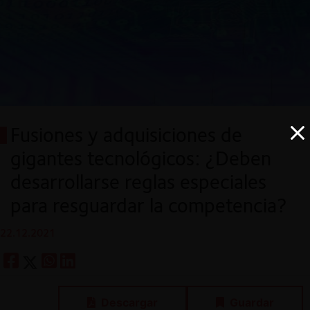
Fusiones y adquisiciones de
gigantes tecnológicos: ¿Deben
desarrollarse reglas especiales
para resguardar la competencia?
22.12.2021
Descargar
Guardar