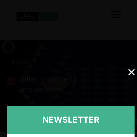
volver
Killer y nascent
acquisitions
NEWSLETTER