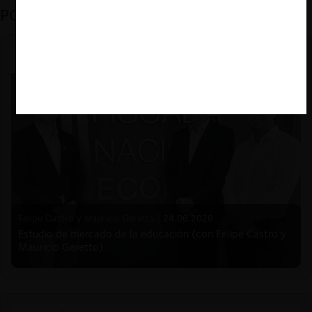
PODCAST DESTACADO
Felipe Castro y Mauricio Garetto |
24.06.2026
Estudio de mercado de la educación (con Felipe Castro y
Mauricio Garetto)