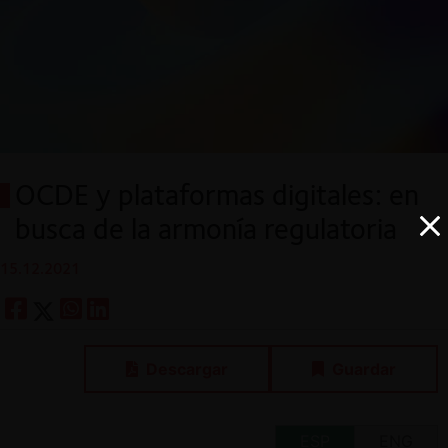
OCDE y plataformas digitales: en
busca de la armonía regulatoria
15.12.2021
Descargar
Guardar
ESP
ENG