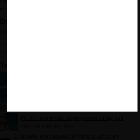
vigor o de la propuesta de estas reformas en países avanzados,
es claro que todavía queda mucho por observar y analizar.
Documentos relacionados:
OECD – Sitio oficial de la mesa redonda
OECD – Ex ante Regulation and Competition in Digital Markets
(2021).
También te puede interesar:
Agencias de Competencia versus Gigantes
Tecnológicos: la Contienda es Desigual
Australia: más regulaciones para Google
EE.UU.: Avalancha de proyectos de ley que
apuntan a las Big Tech
El llamado a la cautela de Frédéric Jenny en