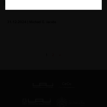
Trump v2.0: Los peligros que se avecinan para el
enforcement de antitrust en EE.UU.
31.12.2024
| Michael E. Jacobs
1
2
»