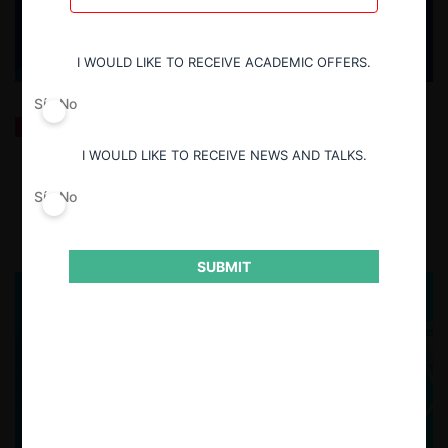
I WOULD LIKE TO RECEIVE ACADEMIC OFFERS.
Sí
No
OCDE Competition Trends 2025: tendencias en
enforcement y presupuesto de agencias
I WOULD LIKE TO RECEIVE NEWS AND TALKS.
Sí
No
15.09.2025
| Fernanda Ruiz I.
SUBMIT