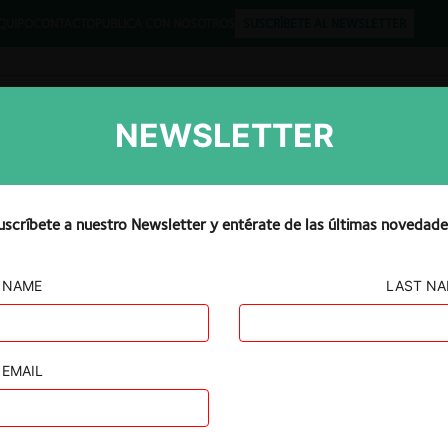
QUIPO
CONTACTO
PUBLICA CON NOSOTROS
SUSCRÍBETE AL NEWSLETTER
NEWSLETTER
Libros
Opinión
Podcast
uscríbete a nuestro Newsletter y entérate de las últimas novedade
NAME
LAST N
 SMU y
ón
EMAIL