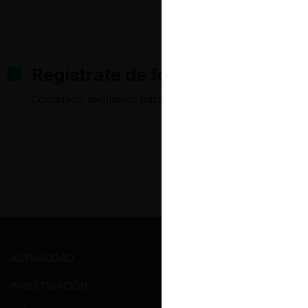
Regístrate de forma gratuita pa
Contenido exclusivo para los usuarios registrados d
ACTUALIDAD
PRENSA
INVESTIGACIÓN
EVENTOS