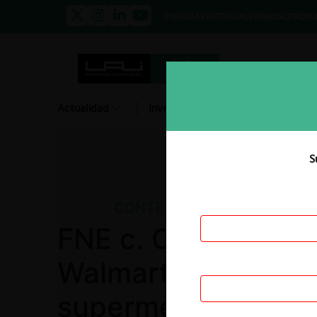
PRENSA
EVENTOS
GALERÍA
NOSOTROS
E
Actualidad
Investigación
Diálogo
S
CONTENCIOSO
FNE c. Cencosud,
Walmart por colusi
supermercados