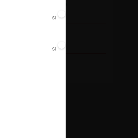
Actividad económica
Retail
Sí
No
Conducta
Colusión
Sí
No
Resultado
Condena