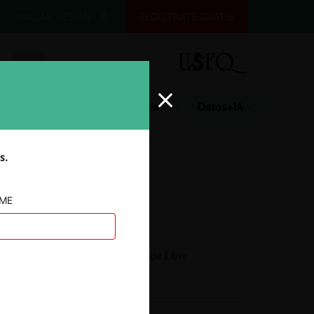
INICIAR SESIÓN
REGÍSTRATE GRATIS
Glosario
Jurisprudencia
Datos+IA
s.
AME
Autoridad
Corte Suprema
Tribunal de Defensa de Libre
Competencia