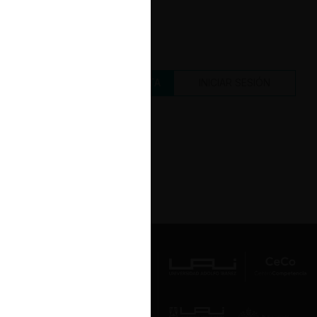
CREAR UNA CUENTA
INICIAR SESIÓN
Av. Presidente Errázuriz 3485, Las
Condes, Santiago de Chile.
Teléfono
(56 2) 2331 1000