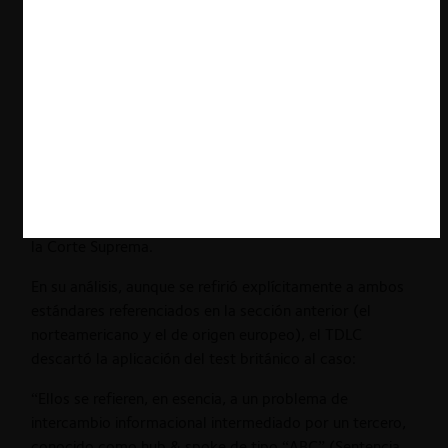
competidores aplicaran una regla para impedir la venta
de estos alimentos bajo su costo de adquisición (o
“precio de lista”). Las empresas habrían actuado bajo el
conocimiento de que sus competidores acataban una
regla idéntica, y consistentemente monitorearon los
eventuales desvíos, reportándoselos a sus proveedores
comunes.
El TDLC le dio la razón a la FNE y condenó a las
empresas. Al año siguiente, el caso fue confirmado por
la Corte Suprema.
En su análisis, aunque se refirió explícitamente a ambos
estándares referenciados en la sección anterior (el
norteamericano y el de origen europeo), el TDLC
descartó la aplicación del test británico al caso:
“Ellos se refieren, en esencia, a un problema de
intercambio informacional intermediado por un tercero,
conocido como hub & spoke de tipo “ABC” (Sentencia