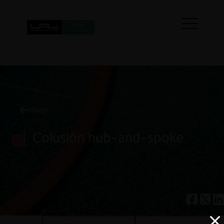
volver
Colusión hub-and-spoke