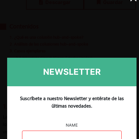
Descargar
Guardar
Contenidos
1. ¿Qué es una colusión hub-and-spoke?
2. Análisis de las colusiones hub-and-spoke
3. Casos ejemplares
3.1 Interstate Circuit (Cines, Estados Unidos)
3.2 Argos/Littlewods/Hasbro (Juguetes, Reino Unido)
NEWSLETTER
3.3 FNE v. Cencosud, SMU y Walmart (Supermercados, Chile)
Suscríbete a nuestro Newsletter y entérate de las
1. ¿Qué es una colusión hub-and-spoke?
últimas novedades.
Las colusiones
hub-and-spoke
son un tipo de cartel en el que
los competidores se coordinan a través de sus relaciones
NAME
verticales, es decir, a través de actores que se encuentran