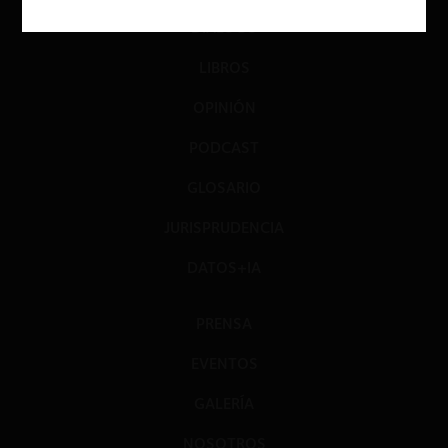
DIÁLOGO
LIBROS
OPINIÓN
PODCAST
GLOSARIO
JURISPRUDENCIA
DATOS+IA
PRENSA
EVENTOS
GALERÍA
NOSOTROS