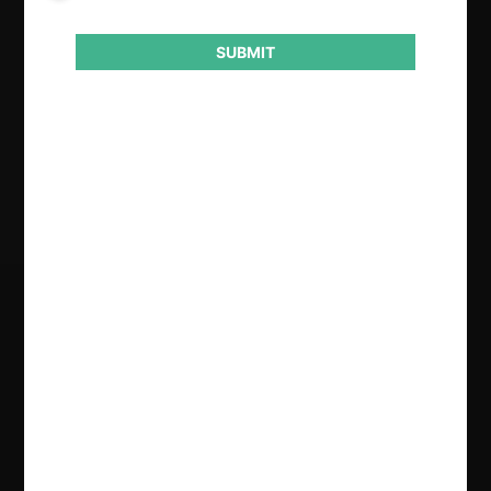
SUBMIT
Conducta
Colusión
Resultado
Condena
Regístrate de forma gratuita para
seguir leyendo este contenido