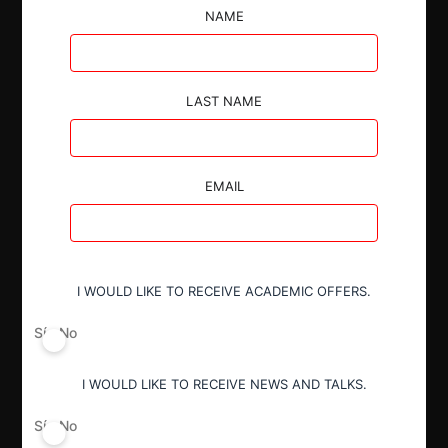
fresca, entre los años 1994 y 2010. Además, se
NAME
sanciona la disolución de personalidad jurídica de
APA, por haber sido la instancia de organización de
los infractores. La Corte Suprema confirma la
sentencia y aumenta la sanción para la APA.
LAST NAME
EMAIL
Autoridad
Corte Suprema
I WOULD LIKE TO RECEIVE ACADEMIC OFFERS.
Tribunal de Defensa de Libre
Competencia
Sí
No
I WOULD LIKE TO RECEIVE NEWS AND TALKS.
Actividad económica
Alimentos y Bebidas
Sí
No