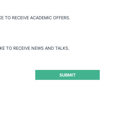
KE TO RECEIVE ACADEMIC OFFERS.
IKE TO RECEIVE NEWS AND TALKS.
SUBMIT
centración de conglomerad
en Ecuador
CeCo Ec
1