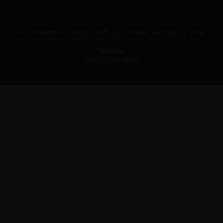
Términos y condiciones y políticas de privacidad
Políticas de Cookies
Av. Presidente Errázuriz 3485, Las Condes, Santiago de Chile.
Teléfono
(56 2) 2331 1000