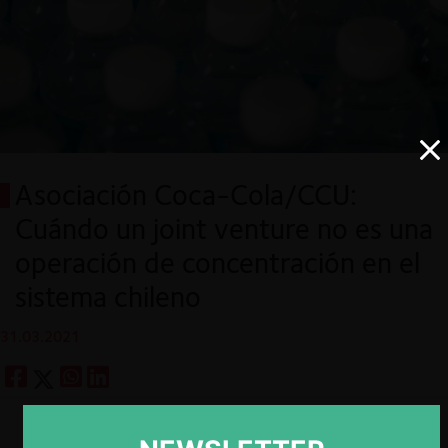
Asociación Coca-Cola/CCU:
Cuándo un joint venture no es una
operación de concentración en el
sistema chileno
31.03.2021
Descargar
Guardar