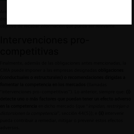
Antes de hacer aplicables estas obligaciones a las empresas
designadas,
la CMA debe abrir una consulta pública
, con el
objetivo de recabar información que pueda ser relevante.
Intervenciones pro-
competitivas
Finalmente, además de las obligaciones antes mencionadas, la
CMA puede imponer a las empresas designadas
obligaciones
(conductuales o estructurales) o recomendaciones dirigidas a
fomentar la competencia en los mercados
(llamadas
“intervenciones pro-competitivas”). Lo anterior, siempre que:
(i)
detecte uno o más factores que puedan tener un efecto adverso
en la competencia
en dicho mercado (que “
impidan, restrinjan o
distorsionen la competencia
”, sección 44(5)); e
(ii)
intervenir
pueda contribuir a remediar, mitigar o prevenir estos efectos
adversos.