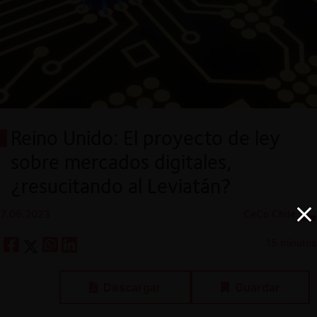
Reino Unido: El proyecto de ley
sobre mercados digitales,
¿resucitando al Leviatán?
7.06.2023
CeCo Chile
15 minutos
Descargar
Guardar