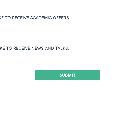
KE TO RECEIVE ACADEMIC OFFERS.
IKE TO RECEIVE NEWS AND TALKS.
el control de fusiones?
SUBMIT
o detectado
e las medidas conductuales