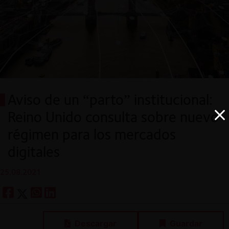
Aviso de un “parto” institucional:
Reino Unido consulta sobre nuevo
régimen para los mercados
digitales
25.08.2021
Descargar
Guardar