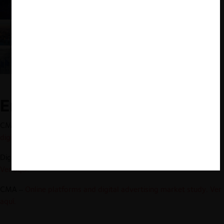
materia digital
Propuesta de cambios legales a la CMA británica:
más atribuciones y más flexibilidad
Transformación radical: el proyecto europeo de
ley de mercados digitales
Enlaces relacionados:
CMA –
Consulta Nuevo régimen pro competencia para mercados
digitales. Ver aquí.
Digital Competition Expert Panel –
Unlocking digital competition.
Ver aquí.
CMA –
Online platforms and digital advertising market study. Ver
aquí.