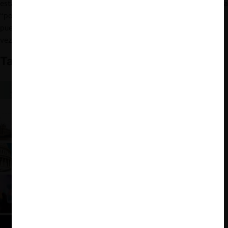
estándar menor y más cauto. En concreto, evaluar en si existe una
“posibilidad realista” (“
realistic prospect
”) de que la operación
pueda derivar en una reducción sustancial de la competencia, en
vez del estándar actual (“
more likely than not to result”
).
También te puede interesar
Australia: medios de comunicación podrán negociar
colectivamente con Google y Facebook por el pago
de noticias
CMA inglesa aconseja regulación ad hoc para
gigantes digitales
EE.UU.: Avalancha de proyectos de ley que
apuntan a las Big Tech
El gobierno británico da un sí a la CMA
Las propuestas de la Comisión Europea en