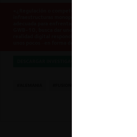
«¿Regulación o competencia? Así como en el área
infraestructuras monopólicas obligaron a repensar
adecuada para enfrentar las fallas de mercado, en 
GWB-10, busca dar uno de los primeros pasos a niv
realidad digital responde a una economía particula
unos pocos –en forma de plataformas digitales– qu
DESCARGAR INVESTIGACIÓN
#ALEMANIA
#FUSIONES
#MERCADOS DIGITALE