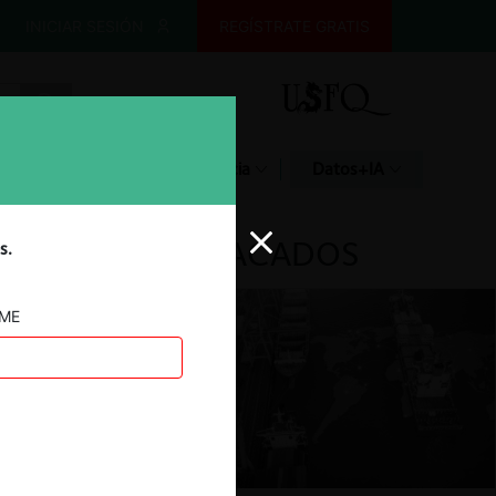
INICIAR SESIÓN
REGÍSTRATE GRATIS
Glosario
Jurisprudencia
Datos+IA
DESTACADOS
s.
AME