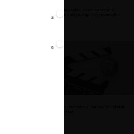
Reflexiones sobre las decisiones de la
Comisión Antidistorsiones y sus desafíos
Sí
No
futuros
Sí
No
La fusión Paramount / Warner Bros: el viaje
de un gigante