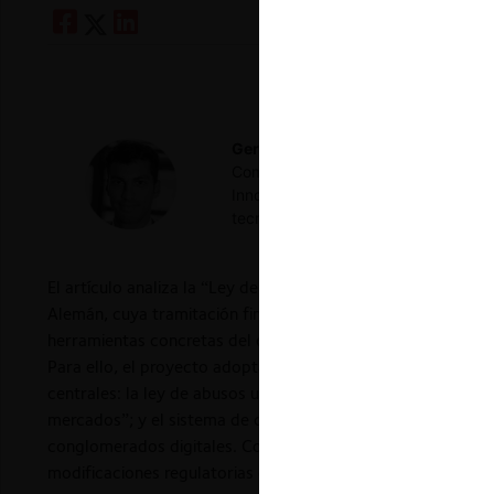
Germán Johannsen G.
Abogado de l
Competencia, Munich Intellectual Pr
Innovation and Competition. Doctor
tecnologías, Ludwig-Maximilians-Uni
El artículo analiza la “Ley de Digitalización” (GWB-10), p
Alemán, cuya tramitación final aún se espera. El autor no
herramientas concretas del derecho de la competencia para 
Para ello, el proyecto adopta un cambio de paradigma, cuy
centrales: la ley de abusos unilaterales, que crea la categ
mercados”; y el sistema de control de
fusiones
, que permiti
conglomerados digitales. Concluye remarcando la influencia
modificaciones regulatorias que se promuevan dentro de la