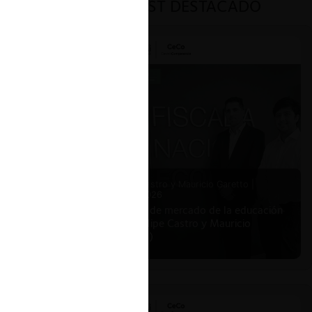
PODCAST DESTACADO
ar
ibre
e for
ómica.
onomía
Felipe Castro y Mauricio Garetto |
24.06.2026
r
Estudio de mercado de la educación
datos.
(con Felipe Castro y Mauricio
formas
Garetto)
ntre
as