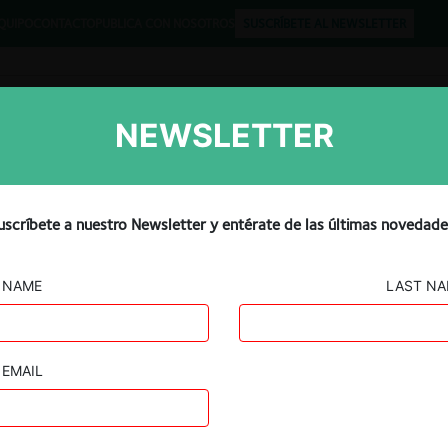
QUIPO
CONTACTO
PUBLICA CON NOSOTROS
SUSCRÍBETE AL NEWSLETTER
NEWSLETTER
Libros
Opinión
Podcast
uscríbete a nuestro Newsletter y entérate de las últimas novedade
NAME
LAST N
EMAIL