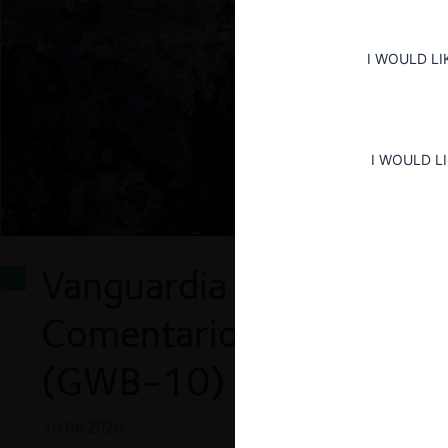
I WOULD LI
I WOULD L
Vanguardia Alemana en 
Comentario al Proyecto 
(GWB-10)
10.06.2020