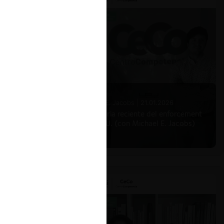
n
io del
ue la
ción de
».
Michael E. Jacobs |
21.01.2026
La historia reciente del enforcement
en EE.UU. (con Michael E. Jacobs)