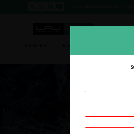
PRENSA
EVENTOS
GALERÍA
NOSOTROS
E
Actualidad
Investigación
Diálogo
S