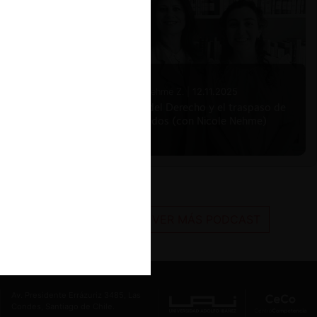
Nicole Nehme Z. |
12.11.2025
El arte del Derecho y el traspaso de
los legados (con Nicole Nehme)
VER MÁS PODCAST
Av. Presidente Errázuriz 3485, Las
Condes, Santiago de Chile.