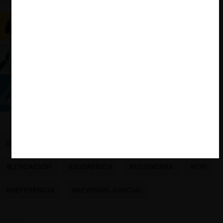
desconcertante
El complejo escenario de los tribunales
especializados en Chile
Especial ABA 2023: Una guía económica para la
libre competencia
¿Quién vigila al vigilante?
#COMPETITION POLICY INTERNATIONAL
#EE.UU.
#LITIGACIÓN
#SUDÁFRICA
#ECONOMÍA
#CPI
#DEFERENCIA
#REVISIÓN JUDICIAL