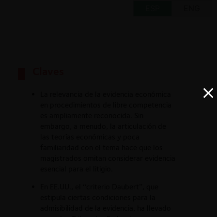
ESP
ENG
Claves
La relevancia de la evidencia económica
en procedimientos de libre competencia
es ampliamente reconocida. Sin
embargo, a menudo, la articulación de
las teorías económicas y poca
familiaridad con el tema hace que los
magistrados omitan considerar evidencia
esencial para el litigio.
En EE.UU., el “criterio Daubert”, que
estipula ciertas condiciones para la
admisibilidad de la evidencia, ha llevado